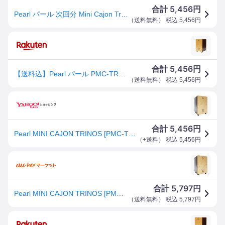
5,456
合計
円
Pearl パール 次回分 Mini Cajon Trinos PMC-TRS カホン【PMC-TRS】【 7月11日時点メーカー在庫無し 入荷待ち ご予約受付中 】 カホン アコースティック
（
送料無料
） 税込
5,456
円
5,456
合計
円
【送料込】Pearl パール PMC-TRS TRINOS ミニ カホン
（
送料無料
） 税込
5,456
円
5,456
合計
円
Pearl MINI CAJON TRINOS [PMC-TRS] 【キュートでスマートなミニカホン】 【キッズにもおすすめ！】
（
+送料
） 税込
5,456
円
5,797
合計
円
Pearl MINI CAJON TRINOS [PMC-TRS] 【キュートでスマートなミニカホン】 【キッズにもおすすめ!】
（
送料無料
） 税込
5,797
円