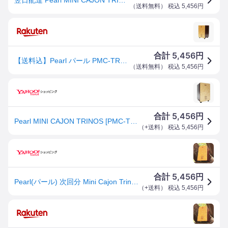
（
送料無料
） 税込
5,456
円
5,456
合計
円
【送料込】Pearl パール PMC-TRS TRINOS ミニ カホン
（
送料無料
） 税込
5,456
円
5,456
合計
円
Pearl MINI CAJON TRINOS [PMC-TRS] 【キュートでスマートなミニカホン】 【キッズにもおすすめ！】
（
+送料
） 税込
5,456
円
5,456
合計
円
Pearl(パール) 次回分 Mini Cajon Trinos PMC-TRS カホン【 7月11日時点メーカー在庫無し 入荷待ち ご予約受付中 】
（
+送料
） 税込
5,456
円