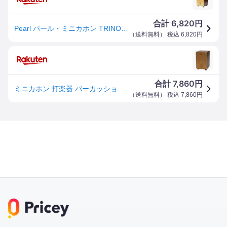
6,820
合計
円
Pearl パール・ミニカホン TRINOS(トリノス) 専用バッグ付属 PMC-TRS
（
送料無料
） 税込
6,820
円
7,860
合計
円
ミニカホン 打楽器 パーカッション ボックスカホン ラバープライウッド打面 超コンパクトサイズ 持ち運び 軽量 フィンガープレイ 本格サウンド インテリア ギフト プレゼント 楽器 演奏 卓
（
送料無料
） 税込
7,860
円