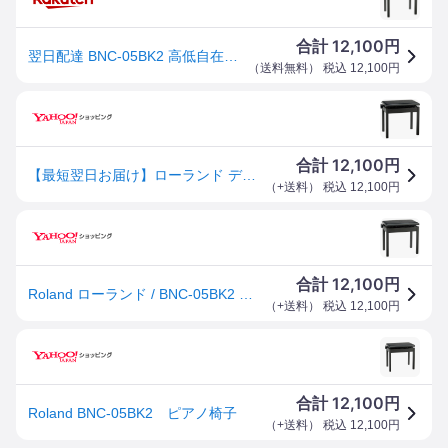
12,100
合計
円
翌日配達 BNC-05BK2 高低自在椅子／ブラック Roland (新品)
（
送料無料
） 税込
12,100
円
12,100
合計
円
【最短翌日お届け】ローランド デジタルピアノ用 高低自在イス BNC-05-BKII(ブラック)
（
+送料
） 税込
12,100
円
12,100
合計
円
Roland ローランド / BNC-05BK2 高低自在椅子
（
+送料
） 税込
12,100
円
12,100
合計
円
Roland BNC-05BK2 ピアノ椅子
（
+送料
） 税込
12,100
円