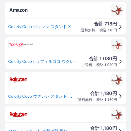
Amazon
718
合計
円
ColorfylCoco ウクレレ スタンド X型 木製 折り畳み式 ミニギター バイオリン 木目 ウッドカラー
（
送料無料
） 税込
718
円
1,030
合計
円
ColorfylCocoカラフィルココ ウクレレ スタンド 木製 ミニギター バイオリン など 小型の弦楽器用 カンタン組立て式 木目 ウッドカ
（
+送料
） 税込
1,030
円
1,180
合計
円
ColorfylCoco ウクレレ スタンド X型 木製 折り畳み式 ミニギター バイオリン 木目 ウッドカラー
（
送料無料
） 税込
1,180
円
1,180
合計
円
ウクレレスタンド 木製 X型 折りたたみ式 小型弦楽器スタンド バイオリン マンドリン ミニギター用 組み立て式 ウッドカラー 滑り止め EVA樹脂保護 安定性 楽器スタンド 持ち運び 携帯用 室