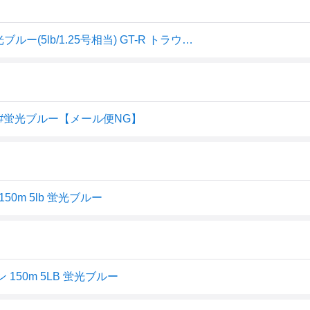
サンヨーナイロン GT-R トラウト エディション 150m 蛍光ブルー(5lb/1.25号相当) GT-R トラウト エディション 150m ケイコウブルー(5lb/1.25ゴウ) APPLAUD TROUT EDITION ナイロンライン
m #蛍光ブルー【メール便NG】
0m 5lb 蛍光ブルー
150m 5LB 蛍光ブルー