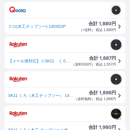
1,880
合計
円
クロ(木工チップソー) 140X52P
（
+送料
） 税込
1,880
円
1,887
合計
円
【メール便対応】☆SK11 くろ（木工チップソー） 140×52P 藤原産業
（
送料330円
） 税込
1,557
円
1,896
合計
円
SK11 くろ（木工チップソー） 140X52P
（
送料無料
） 税込
1,896
円
1,980
合計
円
SK11 くろ ( 木工 チップソー ) 外径 110 125 140 147 160 165 185 190 mm 木用 チップソー 丸鋸 黒 木 替刃 藤原産業