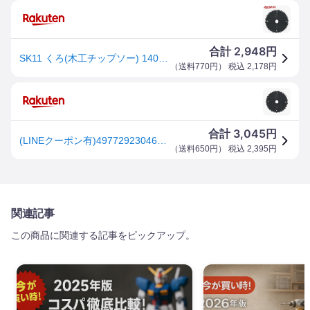
2,948
合計
円
SK11 くろ(木工チップソー) 140*52P(1コ入)【SK11】
（
送料770円
） 税込
2,178
円
3,045
合計
円
(LINEクーポン有)4977292304672 SK11 くろ 木工チップソー 140X52P 藤原産業 木工用チップソー 作業工具 丸のこ刃 先端工具 アルミ用チップソー
（
送料650円
） 税込
2,395
円
関連記事
この商品に関連する記事をピックアップ。