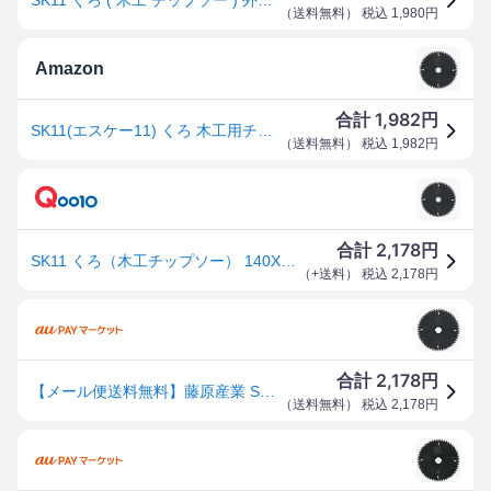
（
送料無料
） 税込
1,980
円
Amazon
1,982
合計
円
SK11(エスケー11) くろ 木工用チップソー 140×1.5×52P
（
送料無料
） 税込
1,982
円
2,178
合計
円
SK11 くろ（木工チップソー） 140X52P 先端工具 丸鋸アクセサリ 木工チップソー １４５～
（
+送料
） 税込
2,178
円
2,178
合計
円
【メール便送料無料】藤原産業 SK11 くろ 木工用チップソー 140X52P
（
送料無料
） 税込
2,178
円