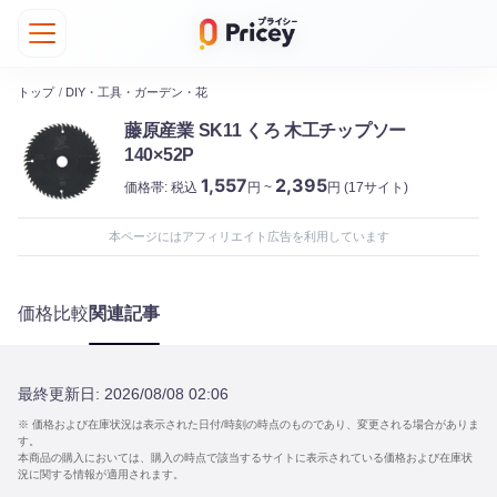
トップ
/
DIY・工具・ガーデン・花
藤原産業 SK11 くろ 木工チップソー
140×52P
1,557
2,395
価格帯:
税込
円 ~
円
(17サイト)
本ページにはアフィリエイト広告を利用しています
価格比較
関連記事
最終更新日:
2026/08/08 02:06
※ 価格および在庫状況は表示された日付/時刻の時点のものであり、変更される場合がありま
す。
本商品の購入においては、購入の時点で該当するサイトに表示されている価格および在庫状
況に関する情報が適用されます。