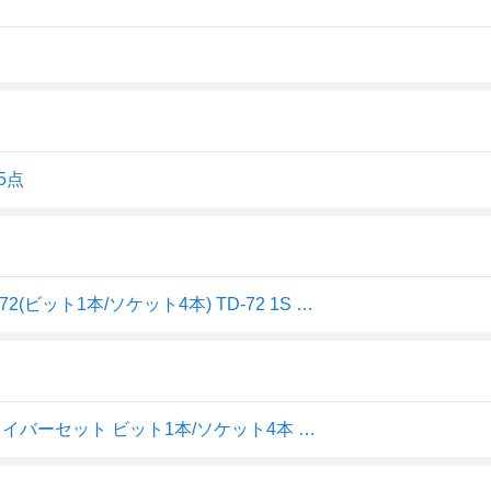
5点
VESSEL 板ラチェットソケットドライバーセット No.TD-72(ビット1本/ソケット4本) TD-72 1S ▼371-5345
∀ベッセル/VESSEL 【TD-72】板ラチェットソケットドライバーセット ビット1本/ソケット4本 (4907587061744)