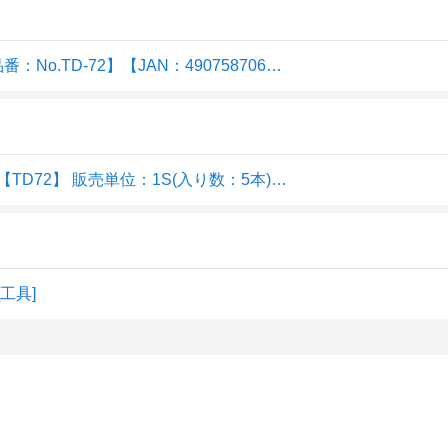
ベッセル 板ラチェットソケットドライバーセット 【品番：No.TD-72】【JAN：4907587061744】
ベッセル 板ラチェットソケットドライバーセットTD72【TD72】 販売単位：1S(入り数：5本)JAN[4907587061744](ベッセル ラチェット式ドライバー) （株）ベッセル【05P03Dec16】
工具]