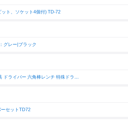
ビット、ソケット4個付) TD-72
：グレー|ブラック
ベッセル 板ラチェットドライバーセット TD－72 作業工具 ドライバー 六角棒レンチ 特殊ドライバー
バーセットTD72