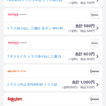
（
+送料
） 税込
550
円
689
合計
円
トラス頭小ねじ 三価白 全ネジ M5×30 35本入 トラスコ中山 B704-0530 (61-2153-77)
（
+送料
） 税込
689
円
803
合計
円
ＴＲＵＳＣＯ トラス頭小ねじ三価 白 サイズＭ5Ｘ30 35本入 B704-0530 ねじ・ボルト・ナット・小ねじ
（
+送料
） 税込
803
円
1,060
合計
円
トラスコ中山 B7040530 トラス頭小ねじ三価 サイズM5X30 35本入[B7040530] 返品種別B
（
送料550円
） 税込
510
円