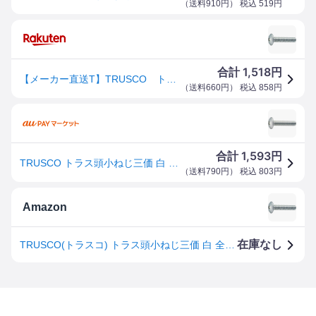
（
送料910円
） 税込
519
円
1,518
合計
円
【メーカー直送T】TRUSCO トラス頭小ねじ 三価白 全ネジ M5×30 35本入 B704-0530 (M5X30 35イリ)
（
送料660円
） 税込
858
円
1,593
合計
円
TRUSCO トラス頭小ねじ三価 白 サイズM5X30 35本入【B704-0530】(ねじ・ボルト・ナット・小ねじ)
（
送料790円
） 税込
803
円
Amazon
在庫なし
TRUSCO(トラスコ) トラス頭小ねじ三価 白 全ネジ M5×30 35本入 B704-0530