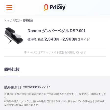
トップ
/
楽器・音響機器
Donner ダンパーペダル DSP-001
2,343
2,960
価格帯:
税込
円 ~
円
(8サイト)
本ページにはアフィリエイト広告を利用しています
価格比較
最終更新日:
2026/08/06 22:14
※ 価格および在庫状況は表示された日付/時刻の時点のものであり、変更される場合がありま
す。
本商品の購入においては、購入の時点で該当するサイトに表示されている価格および在庫状
況に関する情報が適用されます。