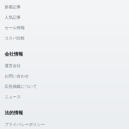
新着記事
人気記事
セール情報
コスパ比較
会社情報
運営会社
お問い合わせ
広告掲載について
ニュース
法的情報
プライバシーポリシー