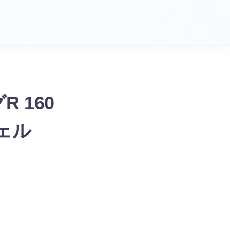
R 160
チェル