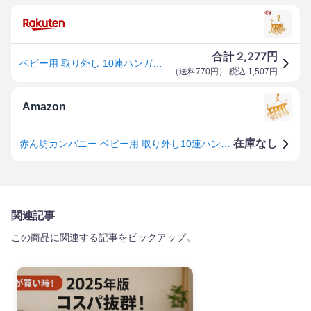
2,277
合計
円
ベビー用 取り外し 10連ハンガー オレンジ(1個)【赤ん坊カンパニー】[収納グッズ]
（
送料770円
） 税込
1,507
円
Amazon
在庫なし
赤ん坊カンパニー ベビー用 取り外し10連ハンガー ポリプロピレン (PP) オレンジ 39.9x28.4x8.51センチメートル (x 1)
関連記事
この商品に関連する記事をピックアップ。