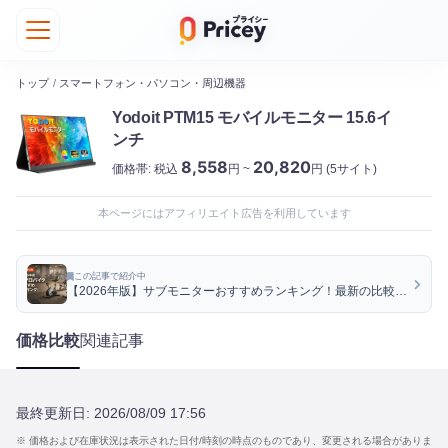
トップ
/
スマートフォン・パソコン・周辺機器
Yodoit ‎PTM15 モバイルモニター 15.6イ
ンチ
8,558
20,820
価格帯:
税込
円 ~
円
(5サイト)
本ページにはアフィリエイト広告を利用しています
この記事で紹介中
【2026年版】サブモニターおすすめランキング！最新の比較情
報をお届け
価格比較
関連記事
最終更新日:
2026/08/09 17:56
※ 価格および在庫状況は表示された日付/時刻の時点のものであり、変更される場合がありま