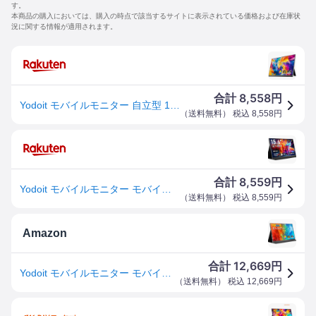
す。
本商品の購入においては、購入の時点で該当するサイトに表示されている価格および在庫状
況に関する情報が適用されます。
8,558
合計
円
Yodoit モバイルモニター 自立型 15.6インチ VESA対応 ポータブルモニター 軽量 持ち運び便利 100％sRGB 1080P FHD Type-C/mini HDMI スピーカー内蔵 Switch/PS4/PS5/XBOX/PC/Macなど
（
送料無料
） 税込
8,558
円
8,559
合計
円
Yodoit モバイルモニター モバイルディスプレイ 15.6インチ FHD 非光沢IPS液晶 VESA 標準HDMI カバー付属 軽量 スピーカー内蔵 Switch/PS4/PS5/XBOX/PC/Macなど対応 (ブラック)
（
送料無料
） 税込
8,559
円
Amazon
12,669
合計
円
Yodoit モバイルモニター モバイルディスプレイ ポータブルモニター 軽量 VESA 15.6インチ 1080P FHD Tpye-C/mini HDMI カバー付属 スピーカー内蔵 Switch/PS4/PS5/XBOX/PC/Macなど対応 (ブラック)
（
送料無料
） 税込
12,669
円