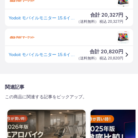
20,327
合計
円
Yodoit モバイルモニター 15.6インチ タッチパネル 軽量 VESA 1080P FHD Tpye-C/mini HDM
（
送料無料
） 税込
20,327
円
20,820
合計
円
Yodoit モバイルモニター 15.6インチ タッチパネル 軽量 VESA 1080P FHD Tpye-C/mini HDM
（
送料無料
） 税込
20,820
円
関連記事
この商品に関連する記事をピックアップ。