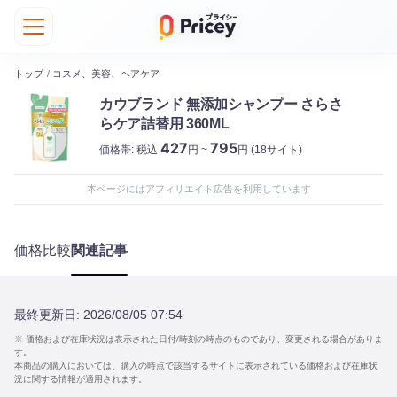
トップ
/
コスメ、美容、ヘアケア
カウブランド 無添加シャンプー さらさ
らケア詰替用 360ML
427
795
価格帯:
税込
円 ~
円
(18サイト)
本ページにはアフィリエイト広告を利用しています
価格比較
関連記事
最終更新日:
2026/08/05 07:54
※ 価格および在庫状況は表示された日付/時刻の時点のものであり、変更される場合がありま
す。
本商品の購入においては、購入の時点で該当するサイトに表示されている価格および在庫状
況に関する情報が適用されます。