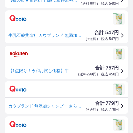
（
送料無料
） 税込
540
円
547
合計
円
牛乳石鹸共進社 カウブランド 無添加シャンプー さらさらケア 詰替用 360ml カウムテンカSPサラサラケアカエ360
（
+送料
） 税込
547
円
757
合計
円
【1点限り！令和お試し価格】牛乳石鹸 カウブランド 無添加 シャンプー さらさらケア 詰替用 360mL
（
送料299円
） 税込
458
円
779
合計
円
カウブランド 無添加シャンプー さらさらケア 詰め替え用 360mL
（
+送料
） 税込
779
円