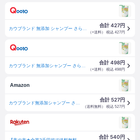
427
合計
円
カウブランド 無添加 シャンプー さらさらケア つめかえ用 360mL 牛乳石鹸 [ノンシリコン さらさら髪]
（
+送料
） 税込
427
円
498
合計
円
カウブランド 無添加シャンプー さらさらケア 詰替用 360mL
（
+送料
） 税込
498
円
Amazon
527
合計
円
カウブランド無添加シャンプー さらさらケア詰替用 ３６０ＭＬ
（
送料無料
） 税込
527
円
540
合計
円
【夜の市★合算2千円超で送料無料対象】牛乳石鹸 カウブランド 無添加 シャンプー さらさらケア 詰替用 360mL