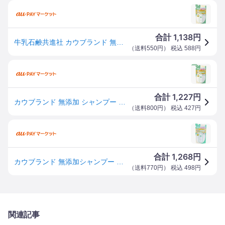
1,138
合計
円
牛乳石鹸共進社 カウブランド 無添加シャンプー さらさらケア 詰替用 360ml 返品種別A
（
送料550円
） 税込
588
円
1,227
合計
円
カウブランド 無添加 シャンプー さらさらケア つめかえ用 360mL 牛乳石鹸 [ノンシリコン さらさら髪]
（
送料800円
） 税込
427
円
1,268
合計
円
カウブランド 無添加シャンプー さらさらケア 詰替用 360mL
（
送料770円
） 税込
498
円
関連記事