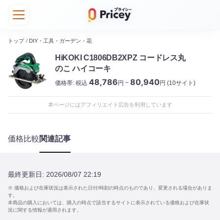
トップ
/
DIY・工具・ガーデン・花
HiKOKI C1806DB2XPZ コードレス丸
のこ ハイコーキ
48,786
80,940
価格帯:
税込
円 ~
円
(10サイト)
本ページにはアフィリエイト広告を利用しています
価格比較
関連記事
最終更新日:
2026/08/07 22:19
※ 価格および在庫状況は表示された日付/時刻の時点のものであり、変更される場合がありま
す。
本商品の購入においては、購入の時点で該当するサイトに表示されている価格および在庫状
況に関する情報が適用されます。