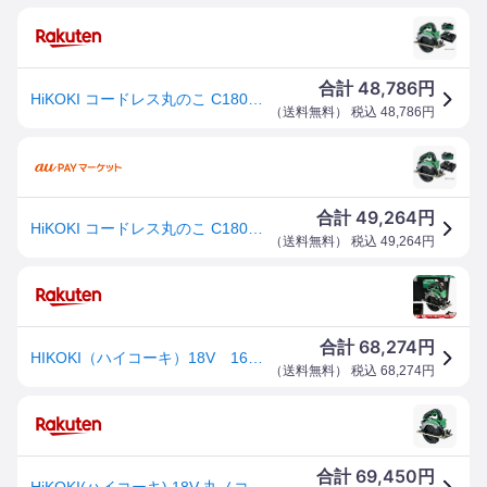
48,786
合計
円
HiKOKI コードレス丸のこ C1806DB(NN)+バッテリBSL36A18X+充電器UC18YDL2付 18V対応 ハイコーキ 日立 当店オリジナルセット
（
送料無料
） 税込
48,786
円
49,264
合計
円
HiKOKI コードレス丸のこ C1806DB(NN)+バッテリBSL36A18X+充電器UC18YDL2付 18V対応 ハイコ
（
送料無料
） 税込
49,264
円
68,274
合計
円
HIKOKI（ハイコーキ）18V 165mm コードレス丸のこ C1806DB(2XPZ) マルチボルト電池(BSL36A18X)2個 充電器(UC18YDL2) システムケース【※沖縄県への注文受付・配送不可】
（
送料無料
） 税込
68,274
円
69,450
合計
円
HiKOKI(ハイコーキ) 18V 丸ノコ フルセット 165mm C1806DB(2XPZ) 1台