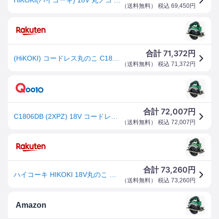
（
送料無料
） 税込
69,450
円
71,372
合計
円
(HiKOKI) コードレス丸のこ C1806DB(2XPZ) フルセット品 黒鯱チップソー付 18V対応 ハイコーキ 日立
（
送料無料
） 税込
71,372
円
72,007
合計
円
C1806DB (2XPZ) 18V コードレス丸のこ (のこ刃径165mm 切込み深さ66mm 蓄電池チップソー(黒鯱)充電器ケース付)
（
送料無料
） 税込
72,007
円
73,260
合計
円
ハイコーキ HIKOKI 18V丸のこ 蓄電池2個 充電器付き C1806DB 2XPZ
（
送料無料
） 税込
73,260
円
Amazon