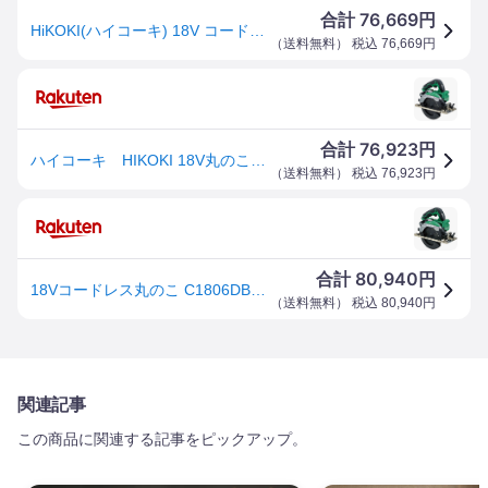
76,669
合計
円
HiKOKI(ハイコーキ) 18V コードレス丸のこ C1806DB(2XPZ) アグレッシブグリーン のこ刃径165mm 新平行度微調整機構 集じん性能向上 新型蓄電池2個・充電器・システムケース4 チップソー黒鯱付き C1806DB(2XPZ)
（
送料無料
） 税込
76,669
円
76,923
合計
円
ハイコーキ HIKOKI 18V丸のこ（蓄電池2個、充電器付き） C1806DB (2XPZ)
（
送料無料
） 税込
76,923
円
80,940
合計
円
18Vコードレス丸のこ C1806DB(2XPZ) HiKOKI ハイコーキ C18DBAL(2LXPK) の後継品
（
送料無料
） 税込
80,940
円
関連記事
この商品に関連する記事をピックアップ。