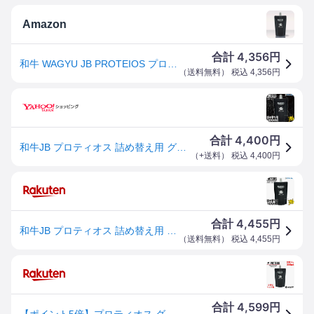
Amazon
4,356
合計
円
和牛 WAGYU JB PROTEIOS プロティオス 詰め替え用 グラブ用トリートメント 300ml 野球 牛脂 グラブ グローブ メンテナンス 革 24SS (JB-PRT) 選択
（
送料無料
） 税込
4,356
円
4,400
合計
円
和牛JB プロティオス 詰め替え用 グラブトリートメント 汚れ落とし 野球 和牛jbオイル オイル スプレー グローブお手入れ メンテナンス 手入れ 道具 グラブ用 ミ
（
+送料
） 税込
4,400
円
4,455
合計
円
和牛JB プロティオス 詰め替え用 グラブトリートメント 汚れ落とし 野球 和牛jbオイル オイル スプレー グローブお手入れ メンテナンス 手入れ 道具 グラブ用 ミット用 液体トリートメント 300ml PROTEIOS JB-PRT 牛脂 革 野球用品 スワロースポーツ
（
送料無料
） 税込
4,455
円
4,599
合計
円
【ポイント5倍】プロティオス グラブトリートメント 詰め替え用 和牛JB グローブ 保湿 保革 汚れ落とし バッティング手袋のメンテナンスにも オイル スプレー 300ml ボールパークドットコム PROTEIOS WAGYU JB グラブ・ミット用 野球 ソフトボール 整える1本