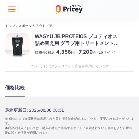
トップ
/
スポーツ＆アウトドア
WAGYU JB PROTEIOS プロティオス
詰め替え用 グラブ用トリートメント
300ml
4,356
7,200
価格帯:
税込
円 ~
円
(16サイト)
本ページにはアフィリエイト広告を利用しています
価格比較
最終更新日:
2026/08/08 08:31
※ 価格および在庫状況は表示された日付/時刻の時点のものであり、変更される場合がありま
す。
本商品の購入においては、購入の時点で該当するサイトに表示されている価格および在庫状
況に関する情報が適用されます。