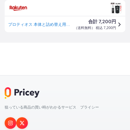
7,200
合計
円
プロティオス 本体と詰め替え用（150ml+300ml）のセット グラブトリートメント 和牛JB 保湿 保革 汚れ落とし バッティング手袋のメンテナンスにも 液体スプレーボトル 整える1本 ボールパークドットコム PROTEIOS WAGYU JB グローブ・ミット用 野球 ソフトボール
（
送料無料
） 税込
7,200
円
狙っている商品の買い時がわかるサービス プライシー