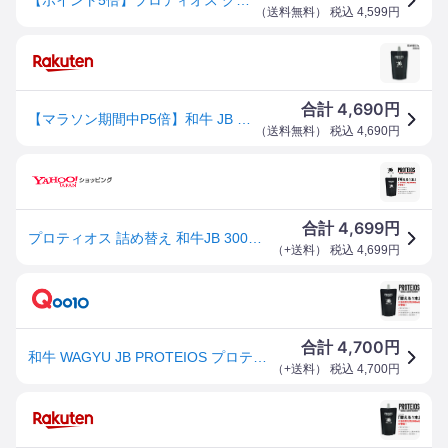
（
送料無料
） 税込
4,599
円
4,690
合計
円
【マラソン期間中P5倍】和牛 JB PROTEIOS プロティオス 詰め替え用 グラブ用トリートメント 300ml JB-PRT 野球 お手入れ
（
送料無料
） 税込
4,690
円
4,699
合計
円
プロティオス 詰め替え 和牛JB 300ml PROTEIOS グラブトリートメント グローブ 汚れ落とし 保革 セットあり ボールパークドットコム
（
+送料
） 税込
4,699
円
4,700
合計
円
和牛 WAGYU JB PROTEIOS プロティオス 詰め替え用 グラブ用トリートメント 300ml 野球 牛脂 グラブ グローブ メンテナンス 革 24SS (JB-PRT)
（
+送料
） 税込
4,700
円