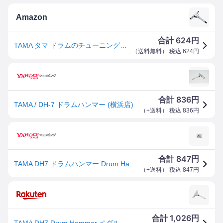
Amazon
624
合計
円
TAMA タマ ドラムのチューニングやペダルの調整に便利なキーレンチ "ドラムハンマー" DH7
（
送料無料
） 税込
624
円
836
合計
円
TAMA / DH-7 ドラムハンマー (横浜店)
（
+送料
） 税込
836
円
847
合計
円
TAMA DH7 ドラムハンマー Drum Hammer ペダル調整器具 タマ
（
+送料
） 税込
847
円
1,026
合計
円
TAMA DH7 Drum Hammer ペダル調整レンチ