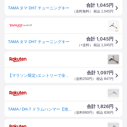
1,045
合計
円
TAMA タマ DH7 チューニングキー
（
送料無料
） 税込
1,045
円
1,045
合計
円
TAMA タマ DH7 チューニングキー
（
+送料
） 税込
1,045
円
1,097
合計
円
【マラソン限定♪エントリーで全商品P10倍!!】TAMA DH7 ドラムハンマー Drum Hammer ペダル調整器具 タマ
（
送料250円
） 税込
847
円
1,826
合計
円
TAMA / DH-7 ドラムハンマー【池袋店】
（
送料990円
） 税込
836
円