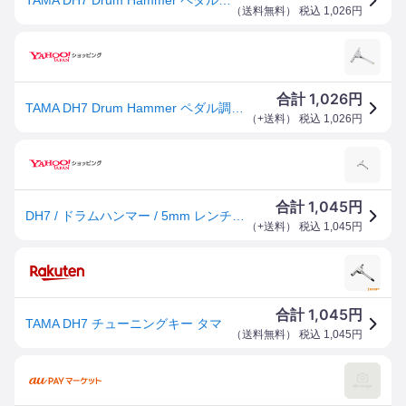
（
送料無料
） 税込
1,026
円
1,026
合計
円
TAMA DH7 Drum Hammer ペダル調整レンチ
（
+送料
） 税込
1,026
円
1,045
合計
円
DH7 / ドラムハンマー / 5mm レンチ ＆ チューニング キー / TAMA（タマ）/ ドラムパーツ
（
+送料
） 税込
1,045
円
1,045
合計
円
TAMA DH7 チューニングキー タマ
（
送料無料
） 税込
1,045
円