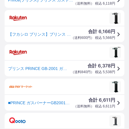
（
送料無料
） 税込
6,118
円
6,166
合計
円
【フカシロ プリンス】プリンス GB-2001 ガスバーナー フカシロ
（
送料600円
） 税込
5,566
円
6,378
合計
円
プリンス PRINCE GB-2001 ガスバーナーGB2001 (1本)
（
送料840円
） 税込
5,538
円
6,611
合計
円
■PRINCE ガスバーナーGB2001〔品番:GB2001〕【1184776:0】[店頭受取不可]
（
送料無料
） 税込
6,611
円