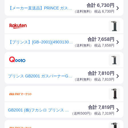
6,730
合計
円
【メーカー直送品】PRINCE ガスバーナーGB2001 GB-2001
（
送料無料
） 税込
6,730
円
7,658
合計
円
【プリンス】[GB−2001](4903130230049) ガストーチ
（
送料無料
） 税込
7,658
円
7,810
合計
円
プリンス GB2001 ガスバーナーGB2001 メーカー直送
（
送料無料
） 税込
7,810
円
7,819
合計
円
GB2001 (株)フカシロ プリンス ガスバーナーGB2001 GB2001-TN WO店
（
送料500円
） 税込
7,319
円