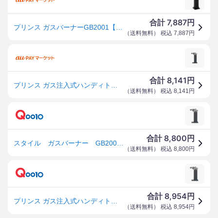
7,887
合計
円
プリンス ガスバーナーGB2001【GB-2001】(溶接用品・ガスバーナー・トーチ)【送料無料】
（
送料無料
） 税込
7,887
円
8,141
合計
円
プリンス ガス注入式ハンディトーチ Prince
（
送料無料
） 税込
8,141
円
8,800
合計
円
スタイル ガスバーナー GB2001_
（
送料無料
） 税込
8,800
円
8,954
合計
円
プリンス ガス注入式ハンディトーチ GB－2001 作業工具 はんだ トーチ ガストーチ
（
送料無料
） 税込
8,954
円