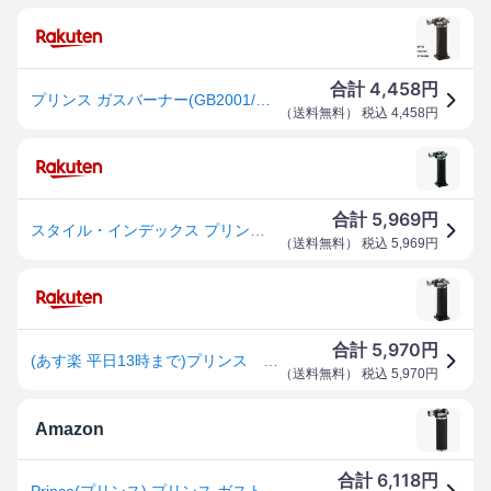
4,458
合計
円
プリンス ガスバーナー(GB2001/GT3000S)
（
送料無料
） 税込
4,458
円
5,969
合計
円
スタイル・インデックス プリンスガスバーナー GB-2001 1点
（
送料無料
） 税込
5,969
円
5,970
合計
円
(あす楽 平日13時まで)プリンス フカシロ ガスバーナーGB2001 GB2001 [118-4776] 【ガスバーナー・トーチ/溶接用品】[GB-2001]
（
送料無料
） 税込
5,970
円
Amazon
6,118
合計
円
Prince(プリンス) プリンス ガストーチ 炎温度約1300℃ GB-2001