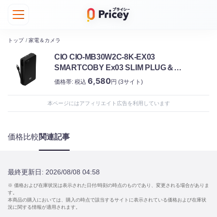
トップ
/
家電＆カメラ
CIO CIO-MB30W2C-8K-EX03
SMARTCOBY Ex03 SLIM PLUG＆
CABLE ブラック シーアイオー
6,580
価格帯:
税込
円
(3サイト)
本ページにはアフィリエイト広告を利用しています
価格比較
関連記事
最終更新日:
2026/08/08 04:58
※ 価格および在庫状況は表示された日付/時刻の時点のものであり、変更される場合がありま
す。
本商品の購入においては、購入の時点で該当するサイトに表示されている価格および在庫状
況に関する情報が適用されます。