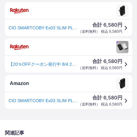
6,580
合計
円
CIO SMARTCOBY Ex03 SLIM PLUG & CABLE モバイルバッテリー 3in1 8000mAh USB-C 最大30W出力 iPhone17 シリーズ対応 CIO-MB30W2C-8K-EX03
（
送料無料
） 税込
6,580
円
6,580
合計
円
【20％OFFクーポン発行中 8/4 20:00~8/11 1:59】 CIO SMARTCOBY Ex03 SLIM PLUG ＆ CABLE モバイルバッテリー コンセント一体型 ケーブル内蔵 3in1 タイプC 30W 8000mAh 軽量 小型 薄型 iPhone 15 / 16 / Android / Macbook /ノートPC / iPad用 USB Type-C 急速充電
（
送料無料
） 税込
6,580
円
Amazon
6,580
合計
円
CIO SMARTCOBY Ex03 SLIM PLUG＆CABLE コンセント一体型モバイルバッテリー 8000mAh (ブラック)
（
送料無料
） 税込
6,580
円
関連記事