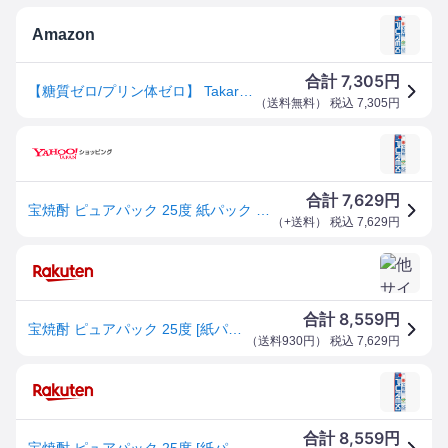
Amazon
7,305
合計
円
【糖質ゼロ/プリン体ゼロ】 Takara タカラ 宝焼酎 【すっきり クセのない味わい】宝焼酎 ピュアパック 25度 紙パック [ 1800mlx6本 ]
（
送料無料
） 税込
7,305
円
7,629
合計
円
宝焼酎 ピュアパック 25度 紙パック 1.8L 1800ml x 6本 ケース販売 宝酒造 日本 千葉県
（
+送料
） 税込
7,629
円
8,559
合計
円
宝焼酎 ピュアパック 25度 [紙パック] 1.8L 1800ml × 6本 [ケース販売][宝酒造 Takara タカラ 甲類 日本 千葉県]ギフト プレゼント 贈り物 お祝い 内祝い お返し 誕生日プレゼント 父の日 敬老の日
（
送料930円
） 税込
7,629
円
8,559
合計
円
宝焼酎 ピュアパック 25度 [紙パック] 1.8L 1800ml × 6本 [ケース販売][宝酒造 Takara タカラ 甲類 日本 千葉県]ギフト プレゼント 贈り物 お祝い 内祝い お返し 誕生日プレゼント 父の日 敬老の日