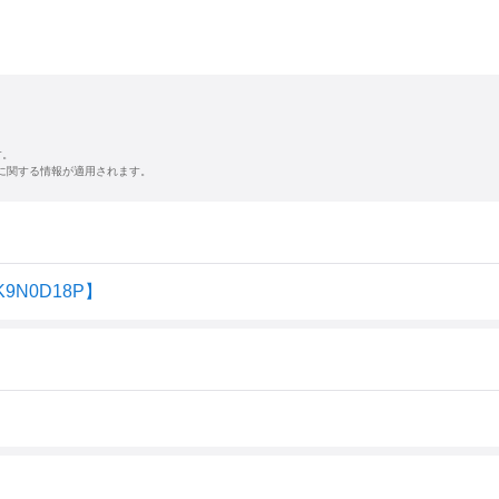
す。
に関する情報が適用されます。
KK9N0D18P】