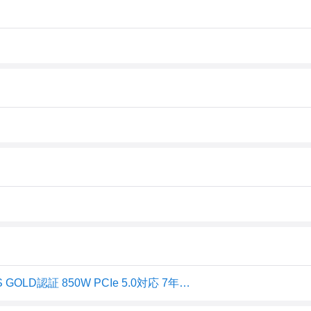
MSI Computer MAG A850GL PCIE5 [ATX 3.0電源 80PLUS GOLD認証 850W PCIe 5.0対応 7年保証]