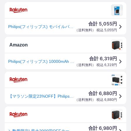
5,055
合計
円
Philips(フィリップス) モバイルバッテリー MagSafe対応 コンセント一体型 10000mAh 大容量 PD 急速充電 DLP4347C | マグネット式 ACプラグ 5台同時充電 MAX 22.5W出力 USB-A 入出力 USB-Cポート パススルー機能 ディスプレイ搭載 Lightning Type-Cケーブル内蔵 旅行用
（
送料無料
） 税込
5,055
円
Amazon
6,319
合計
円
Philips(フィリップス) 10000mAh MagSafe マグネット式 モバイルバッテリー コンセント一体型 大容量 ACプラグ付 5台同時充電 MAX 22.5W出力 USB-A＆入出力USB-C PD/パススルー機能/ディスプレイ搭載】Lightning/Type-Cケーブル内蔵 旅行用電源変換プラグ PSE認証済 ブラック DLP4347CB
（
送料無料
） 税込
6,319
円
6,880
合計
円
【マラソン限定23%OFF】Philips (フィリップス) 10000mAh MagSafe マグネット式 モバイルバッテリー コンセント一体型 大容量 ACプラグ付 5台同時充電 22.5W出力 PD/パススルー機能/ディスプレイ Lightning/Type-Cケーブル内蔵 PSE認証済 DLP4347C
（
送料無料
） 税込
6,880
円
6,980
合計
円
＼数量限定! 最大2000円OFFクーポン／PHILIPS フィリップス 10000mAh MagSafe対応 マグネット式 モバイルバッテリー コンセント一体型 ACプラグ付 最大22.5W 5台同時充電 PD対応 ディスプレイ搭載 Lightning/Type-Cケーブル内蔵 PSE認証 ブラック DLP4347CB 5台同時充電 A