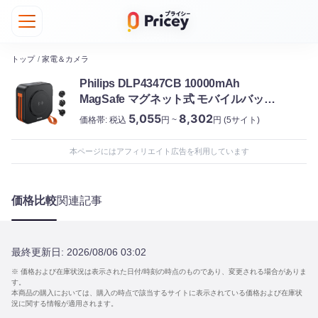
トップ
/
家電＆カメラ
Philips DLP4347CB 10000mAh
MagSafe マグネット式 モバイルバッテ
リー ブラック フィリップス
5,055
8,302
価格帯:
税込
円 ~
円
(5サイト)
本ページにはアフィリエイト広告を利用しています
価格比較
関連記事
最終更新日:
2026/08/06 03:02
※ 価格および在庫状況は表示された日付/時刻の時点のものであり、変更される場合がありま
す。
本商品の購入においては、購入の時点で該当するサイトに表示されている価格および在庫状
況に関する情報が適用されます。