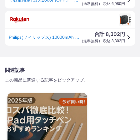
（
送料無料
） 税込
6,980
円
8,302
合計
円
Philips(フィリップス) 10000mAh MagSafe マグネット式 モバイルバッテリー コンセント一体型 大容量 ACプラグ付 5台同時充電 MAX 22.5W出力 USB-A＆入出力USB-C PD/パススルー機能/ディスプレイ搭載】Lightning/Type-Cケーブル内蔵 旅行用電源変換プラグ PSE認証済 ブラック
（
送料無料
） 税込
8,302
円
関連記事
この商品に関連する記事をピックアップ。