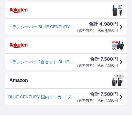
4,980
合計
円
トランシーバー BLUE CENTURY BC-21 特定小電力 無線機 イヤホンマイク付 技適取得済 免許不要 VOX ハンズフリー インカム 長時間使用 防災 業務用 飲食店 イベント 倉庫 工場
（
送料無料
） 税込
4,980
円
7,580
合計
円
トランシーバー 2台セット BLUE CENTURY BC-21 特定小電力 無線機 イヤホンマイク付 技適取得済 免許不要 VOX ハンズフリー インカム 長時間使用 防災 業務用 飲食店 イベント 倉庫 工場
（
送料無料
） 税込
7,580
円
Amazon
7,580
合計
円
BLUE CENTURY 国内メーカー ブルーセンチュリー 特定小電力 トランシーバー BC-21 ＆ 耳掛けイヤホンマイク ベルトクリップ 付属 インカム 技適マーク有 総務省技術基準適合商品 (2台セット)
（
送料無料
） 税込
7,580
円