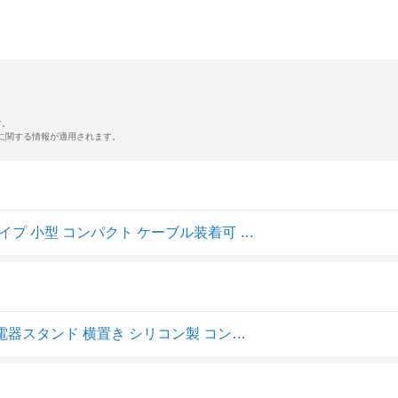
す。
に関する情報が適用されます。
エレコム Apple Watch 充電スタンド シリコン製 横置きタイプ 小型 コンパクト ケーブル装着可 [Series Ultra 3/2/Ultra 11 10 9 8 7 6 5 4 3 2 1, SE 3/2/SE / 49mm 45mm 44mm 42mm 41mm 40mm 38mm]対応 ブラック AW-DSCHSBK
エレコム ELECOM Apple Watch アップルウォッチ 充電器スタンド 横置き シリコン製 コンパクト ブラック AW-DSCHSBK