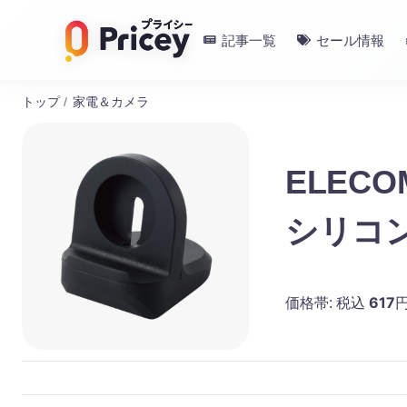
記事一覧
セール情報
トップ
/
家電＆カメラ
ELECOM
シリコ
617
価格帯:
税込
円