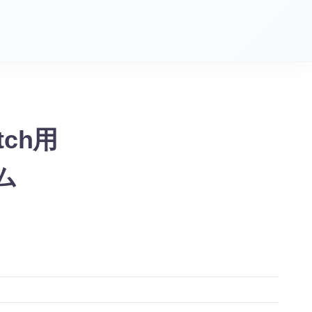
tch用
ム