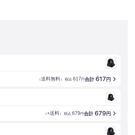
617
送料無料
617
合計
円
（
） 税込
円
679
+送料
679
合計
円
（
） 税込
円