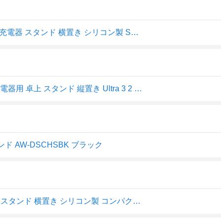
ELECOM AW-DSCHSBK Apple Watch アップルウォッチ 充電器 スタンド 横置き シリコン製 Series 7 6 5 4 3 2 1/SE ブラック
ELECOM｜エレコム Apple Watch ( アップルウォッチ ) 充電器用 卓上 スタンド 縦置き Ultra 3 2 / SE ( 第3世代 / 第2世代 ) / Series 11 10 [49/46/45/44/42/41/40mm] 全機種対応 スリム ブラック ブラック AW-DSCHSBK
ンド AW-DSCHSBK ブラック
エレコム ELECOM Apple Watch アップルウォッチ 充電器スタンド 横置き シリコン製 コンパクト ブラック AW