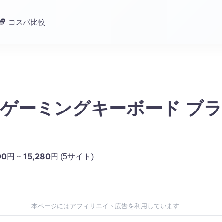
コスパ比較
R ゲーミングキーボード ブ
00
15,280
円 ~
円
(5サイト)
本ページにはアフィリエイト広告を利用しています