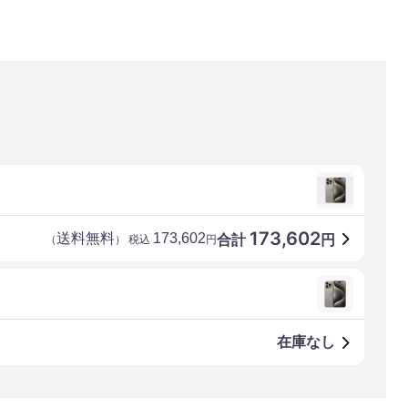
173,602
送料無料
173,602
合計
円
（
） 税込
円
在庫なし