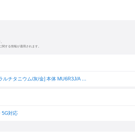
す。
に関する情報が適用されます。
新品未開封 iPhone15 Pro Max 256GB SIMフリー [ナチュラルチタニウム/灰/金] 本体 MU6R3J/A 日本国内版 4549995433111
ー 5G対応