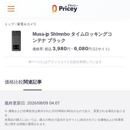
トップ
/
家電＆カメラ
‎Musa-jp Shlmnbo タイムロッキングコ
ンテナ ブラック
3,980
6,080
価格帯:
税込
円 ~
円
(11サイト)
本ページにはアフィリエイト広告を利用しています
価格比較
関連記事
最終更新日:
2026/08/09 04:07
※ 価格および在庫状況は表示された日付/時刻の時点のものであり、変更される場合がありま
す。
本商品の購入においては、購入の時点で該当するサイトに表示されている価格および在庫状
況に関する情報が適用されます。