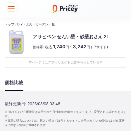
トップ
/
DIY・工具・ガーデン・花
アサヒペン せんい壁・砂壁おさえ 2L
1,740
3,242
価格帯:
税込
円 ~
円
(17サイト)
本ページにはアフィリエイト広告を利用しています
価格比較
最終更新日:
2026/08/08 03:48
※ 価格および在庫状況は表示された日付/時刻の時点のものであり、変更される場合がありま
す。
本商品の購入においては、購入の時点で該当するサイトに表示されている価格および在庫状
況に関する情報が適用されます。