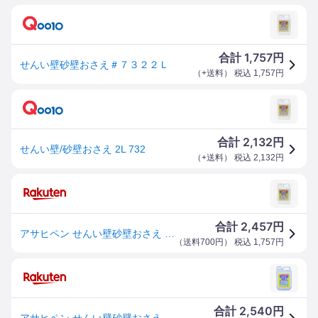
1,757
合計
円
せんい壁砂壁おさえ＃７３２２Ｌ
（
+送料
） 税込
1,757
円
2,132
合計
円
せんい壁/砂壁おさえ 2L 732
（
+送料
） 税込
2,132
円
2,457
合計
円
アサヒペン せんい壁砂壁おさえ #732 2L
（
送料700円
） 税込
1,757
円
2,540
合計
円
アサヒペン せんい壁砂壁おさえ 2L 732 1点