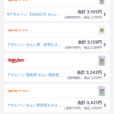
3,105
合計
円
∀アサヒペン 【156327】せんい壁砂壁おさえ 732 2L (4970925156327)
（
送料850円
） 税込
2,255
円
3,129
合計
円
アサヒペン せんい壁・砂壁おさえ 2L 732 【北海道・沖縄・離島配送不可】
（
送料760円
） 税込
2,369
円
3,242
合計
円
アサヒペン 壁紙用 せんい壁砂壁おさえ 2L 約6畳分 No.732 はがれ落ちを防止 せんい壁の上から壁紙が貼れる 水性タイプ 日本製
（
送料無料
） 税込
3,242
円
3,421
合計
円
アサヒペン せんい壁砂壁おさえ 2L 732 【品番:4970925156327】
（
送料770円
） 税込
2,651
円