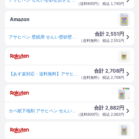
（
送料800円
） 税込
1,740
円
Amazon
2,551
合計
円
アサヒペン 壁紙用 せんい壁砂壁おさえ 2L 約6畳分 No.732 はがれ落ちを防止 せんい壁の上から壁紙が貼れる 水性タイプ 日本製
（
送料無料
） 税込
2,551
円
2,708
合計
円
【あす楽対応・送料無料】アサヒペンせんい壁砂壁おさえ2L732
（
送料無料
） 税込
2,708
円
2,882
合計
円
カベ紙下地剤 アサヒペン せんい壁・砂壁おさえ 2L せんい壁、砂壁、しっくい、コンクリート、モルタルなどにカベ紙を貼る場合の下地調整に
（
送料800円
） 税込
2,082
円