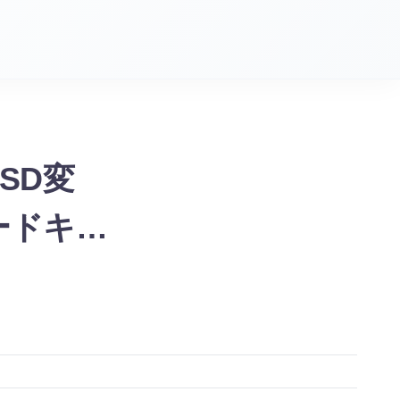
 SSD変
ードキ