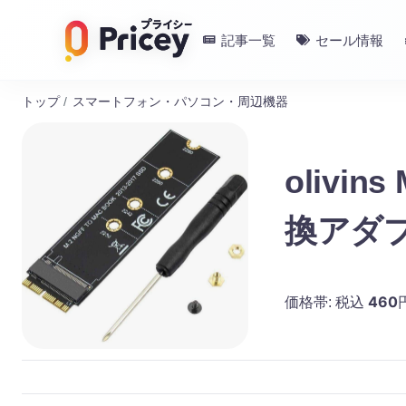
記事一覧
セール情報
トップ
/
スマートフォン・パソコン・周辺機器
olivin
換アダプ
ット
460
価格帯:
税込