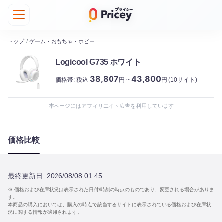
トップ
/
ゲーム・おもちゃ・ホビー
Logicool G735 ホワイト
38,807
43,800
価格帯:
税込
円 ~
円
(10サイト)
本ページにはアフィリエイト広告を利用しています
価格比較
最終更新日:
2026/08/08 01:45
※ 価格および在庫状況は表示された日付/時刻の時点のものであり、変更される場合がありま
す。
本商品の購入においては、購入の時点で該当するサイトに表示されている価格および在庫状
況に関する情報が適用されます。