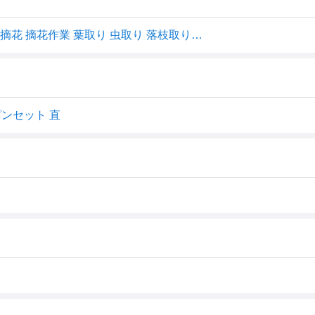
盆栽 ピンセット 直 ストレート 不要芽 苔押さえ 土ならし 摘花 摘花作業 葉取り 虫取り 落枝取り 宗二郎 盆栽ピンセット [直] SP-39A
ピンセット 直