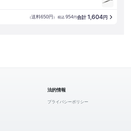
1,604
送料650円
954
合計
円
（
） 税込
円
法的情報
プライバシーポリシー
て