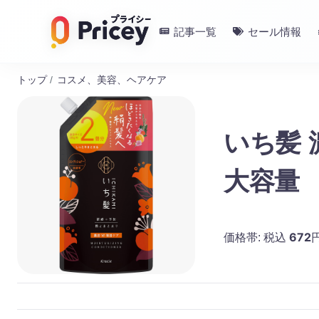
記事一覧
セール情報
トップ
/
コスメ、美容、ヘアケア
いち髪
大容量
672
価格帯:
税込
円