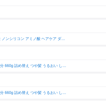
いち髪 コンディショナー 詰め替え 濃密W保湿ケア 大容量 ノンシリコン アミノ酸 ヘアケア ダメージケア 絹髪 髪の毛 ツヤ まとまり あんず 桜 2個分 660g
いち髪 濃密 W保湿ケア コンディショナー つめかえ用 2回分 660g 詰め替え つや髪 うるおい しっとり ヘアケア ダメージヘア な
いち髪 濃密 W保湿ケア コンディショナー つめかえ用 2回分 660g 詰め替え つや髪 うるおい しっとり ヘアケア ダメージヘア な