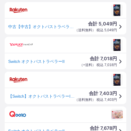
5,049
合計
円
中古【中古】オクトパストラベラーIIソフト:ニンテンドーSwitchソフト／ロールプレイング・ゲーム
（
送料無料
） 税込
5,049
円
7,018
合計
円
Switch オクトパストラベラーII
（
+送料
） 税込
7,018
円
7,403
合計
円
【Switch】オクトパストラベラーII クロネコヤマト宅急便で安心お届け
（
送料無料
） 税込
7,403
円
7,678
合計
円
Switch オクトパストラベラーII