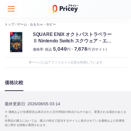
トップ
/
ゲーム・おもちゃ・ホビー
SQUARE ENIX オクトパストラベラー
Ⅱ Nintendo Switch スクウェア・エニ
ックス
5,049
7,678
価格帯:
税込
円 ~
円
(5サイト)
本ページにはアフィリエイト広告を利用しています
価格比較
最終更新日:
2026/08/05 03:14
※ 価格および在庫状況は表示された日付/時刻の時点のものであり、変更される場合がありま
す。
本商品の購入においては、購入の時点で該当するサイトに表示されている価格および在庫状
況に関する情報が適用されます。