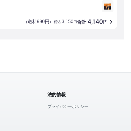
4,140
送料990円
3,150
合計
円
（
） 税込
円
法的情報
プライバシーポリシー
て