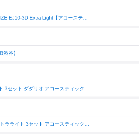
＜お得な3パックセット＞D'Addario/ダダリオ 80/20BRONZE EJ10-3D Extra Light【アコースティックギター弦】【お茶の水駅前店 小物フロア】
LUB渋谷】
D'Addario EJ10-3D 80/20ブロンズ 10-47 エクストラライト 3セット ダダリオ アコースティックギター弦 お買い得な3パック
D'Addario ダダリオ EJ10-3D 80/20ブロンズ 10-47 エクストラライト 3セット アコースティックギター弦 お買い得な3パック