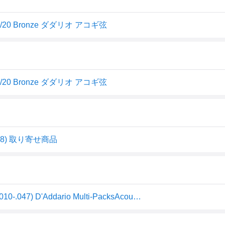
7 80/20 Bronze ダダリオ アコギ弦
7 80/20 Bronze ダダリオ アコギ弦
03328) 取り寄せ商品
ダダリオ アコースティックギター弦 3セット(Extra Light .010-.047) D'Addario Multi-PacksAcoustic 80/ 20 Bronze EJ10-3D 返品種別A