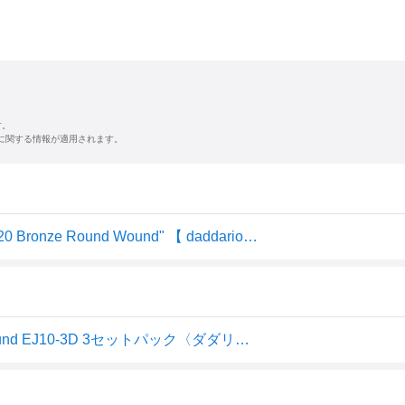
す。
に関する情報が適用されます。
D'Addario ダダリオ アコースティックギター弦 EJ10 "80/20 Bronze Round Wound" 【 daddario アコギ弦 EJ-10 EJ10-3D 】 【5と0のつく日はエントリー等でポイント4倍】【ゆうパケット対応】＊
Daddario アコースティック弦 80/20 Bronze Round Wound EJ10-3D 3セットパック〈ダダリオ〉