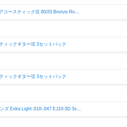
【マラソン限定♪エントリーで全商品P10倍!!】D'Addario アコースティック弦 80/20 Bronze Round Wound EJ10-3D 3セットパック ダダリオ
ht アコースティックギター弦 3セットパック
ht アコースティックギター弦 3セットパック
D'Addario ダダリオ アコースティックギター弦 80/20ブロンズ Extra Light .010-.047 EJ10-3D 3set入りパック 【国内正規品】