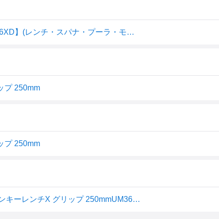
エビ ハイブリットモンキレンチXグリップ 250mm【UM36XD】(レンチ・スパナ・プーラ・モンキーレンチ)
プ 250mm
プ 250mm
LOBTEX ロブテックス LOBSTER エビ印ハイブリットモンキーレンチX グリップ 250mmUM36XD【4963202085786:3449734】