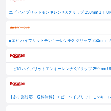
エビ ハイブリットモンキレンチXグリップ 250mm 1丁 UM
エビ印 ハイブリットモンキーレンチXグリップ 250mm UM
【あす楽対応・送料無料】エビ ハイブリットモンキーレン