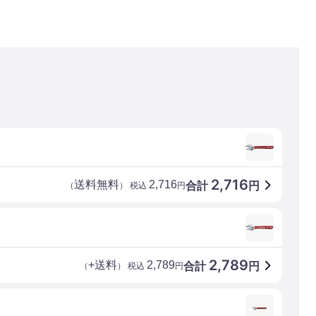
2,716
送料無料
2,716
合計
円
（
） 税込
円
2,789
+送料
2,789
合計
円
（
） 税込
円