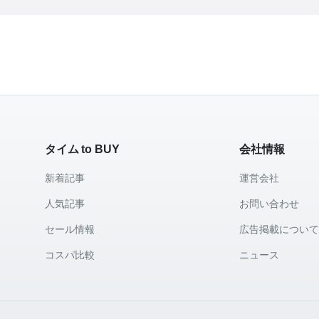
タイム to BUY
会社情報
新着記事
運営会社
人気記事
お問い合わせ
セール情報
広告掲載につい
コスパ比較
ニュース