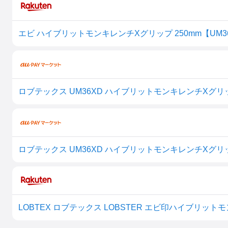
ロブテックス UM36XD ハイブリットモンキレンチXグリッ
ロブテックス UM36XD ハイブリットモンキレンチXグリッ