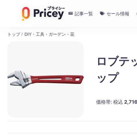
記事一覧
セール情報
トップ
/
DIY・工具・ガーデン・花
ロブテッ
ップ
2,71
価格帯:
税込