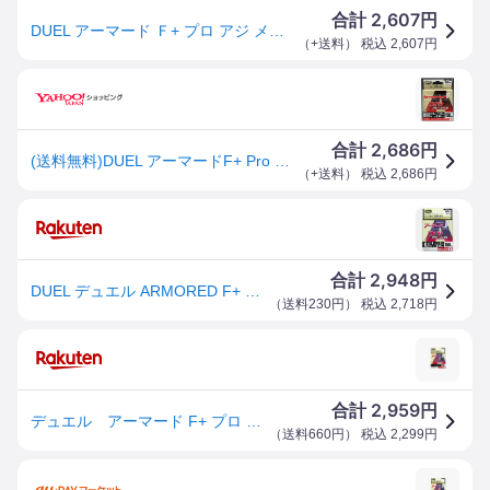
2,607
合計
円
DUEL アーマード Ｆ+ プロ アジ メバル 150ｍ 0.1号 0.2号 0.3号 0.4号 ライトピンク H4093 H4094 H4095 H4096 フロロ シリコン 釣り糸 ウルトラPE デュエル
（
+送料
） 税込
2,607
円
2,686
合計
円
(送料無料)DUEL アーマードF+ Pro アジ・メバル 150m 0.1, 0.2, 0.3, 0.4号 ウルトラPEライン
（
+送料
） 税込
2,686
円
2,948
合計
円
DUEL デュエル ARMORED F+ Pro アジ・メバル150M 0.1号 ライトピンク
（
送料230円
） 税込
2,718
円
2,959
合計
円
デュエル アーマード F+ プロ アジ・メバル 150m 0.1号 H4093
（
送料660円
） 税込
2,299
円