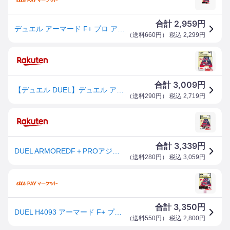
2,959
合計
円
デュエル アーマード F+ プロ アジ・メバル 150m 0.1号 H4093
（
送料660円
） 税込
2,299
円
3,009
合計
円
【デュエル DUEL】デュエル アーマード F+Pro アジ メバル 150m 0.1号
（
送料290円
） 税込
2,719
円
3,339
合計
円
DUEL ARMOREDF＋PROアジメバル150M0.1号 仕掛 道糸 ルアー用 PE（ショア）
（
送料280円
） 税込
3,059
円
3,350
合計
円
DUEL H4093 アーマード F+ プロ アジ・メバル 150m ライトピンク(0.1号/MAX4lb)デュエル ウルトラP
（
送料550円
） 税込
2,800
円