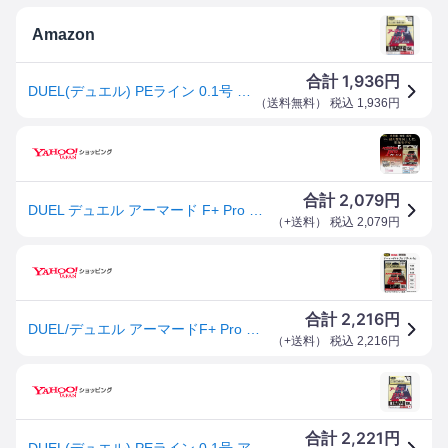
Amazon
1,936
合計
円
DUEL(デュエル) PEライン 0.1号 アーマード F+ Pro アジ・メバル150M 0.1号 ライトピンク アジ・メバル H4093
（
送料無料
） 税込
1,936
円
2,079
合計
円
DUEL デュエル アーマード F+ Pro アジ・メバル 0.1号 4lb 150m ヨーヅリ H4093
（
+送料
） 税込
2,079
円
2,216
合計
円
DUEL/デュエル アーマードF+ Pro アジ・メバル 150m 0.1, 0.2, 0.3, 0.4号 ウルトラPEライン ライトゲーム用 コーディングPE 高比重 国産・日本製(メール便対応)
（
+送料
） 税込
2,216
円
2,221
合計
円
DUEL(デュエル) PEライン 0.1号 アーマード F+ Pro アジ・メバル150M 0.1号 ライトピンク アジ・メバル H4093