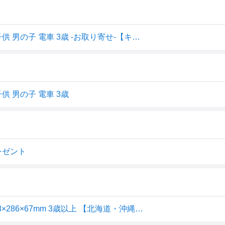
プラレール 車庫に変身トレインケース おもちゃ こども 子供 男の子 電車 3歳 -お取り寄せ-【キャンセル不可・北海道沖縄離島配送不可】 0389-4904810563839-ds
 男の子 電車 3歳
レゼント
タカラトミー プラレール 車庫に変身! トレインケース 458×286×67mm 3歳以上 【北海道・沖縄・離島配送不可】