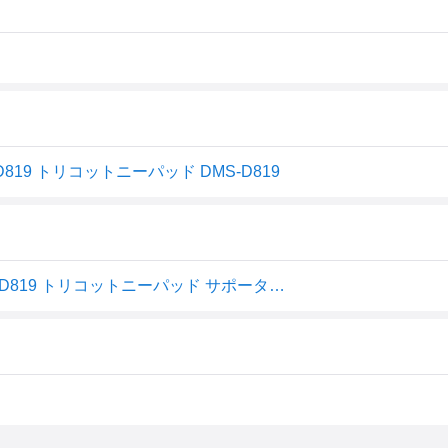
 D819 トリコットニーパッド DMS-D819
4985972104825 D＆M トリコット ママサンニーパッド L D819 トリコットニーパッド サポーター スポーツケア用品 ひざ用