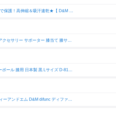
【メール便可250円】★ワイドパッドでひざ頭のサイドまで保護！高伸縮＆吸汗速乾★【 D&M ディーアンドエム 】 バレーボール ひざ サポーター (13mm厚パッド/1個入) difunc ディファンク 膝 メンズ レディース 男女兼用 膝サポーター ニーパッド D-819 D819 [240722][amz]
ディーエム トリコットニーパッド( バレーボール グッズ アクセサリー サポーター 膝当て 膝サポーター 膝パッド ひざあて 足 膝 サポーター バレーサポーター )
D&M ディーアンドエム ディファンク 膝サポーター バレーボール 膝用 日本製 黒 Lサイズ D-819 13mm厚パッド付き トリコット素材 サポート 通気性 伸縮 速乾
【マラソン期間中1万円以上で500円OFFクーポン！】 ディーアンドエム D&M difunc ディファンク トリコットニーパッド サポーター 軽量 パッド付き 膝 ひざ バレーボール バスケット サッカー ダンス けが予防 D819