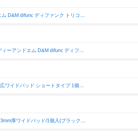
【マラソン期間中店内全品P最大15倍！】 ディーアンドエム D&M difunc ディファンク トリコットニーパッド サポーター 軽量 パッド付き 膝 ひざ バレーボール バスケット サッカー ダンス けが予防 D819
【8月11日2時まで 最大4％OFFクーポン＆P最大10倍】 ディーアンドエム D&M difunc ディファンク トリコットニーパッド サポーター 軽量 パッド付き 膝 ひざ バレーボール バスケット サッカー ダンス けが予防 D819
膝サポーター バレーボール トリコット素材 厚さ13mm 幅広ワイドパッド ショートタイプ 1個入 黒 #D-819 日本製 ひざ 膝用 保護 予防 怪我 負担 軽減 サポート ハンドボール バスケ ダンス ブレイクダンス ヒップホップ ディーアンドエム 公式 difunc ディファンク
D&M ディファンク トリコットニーパッド 膝サポーター 13mm厚ワイドパッド/1個入(ブラック・サイズ:L) difunc