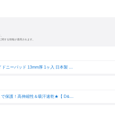
す。
に関する情報が適用されます。
D&M ディーエム サポーター ひざ用 difunc トリコットワイドニーパッド 13mm厚 1ヶ入 日本製 ヒザ用 膝用 D819 【365日あす楽対応】
【メール便送料無料】★ワイドパッドでひざ頭のサイドまで保護！高伸縮性＆吸汗速乾★【 D&M ディーアンドエム 】 バレーボール ひざ サポーター 13mm厚パッド 1個入 difunc ディファンク 膝 メンズ レディース 男女兼用 膝サポーター ニーパッド D-819 D819 [240722][amz]