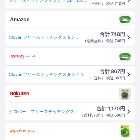
（
+送料
） 税込
710
円
Amazon
748
合計
円
Clover フリーステッチングスタンド 12・18cm 57-408
（
送料無料
） 税込
748
円
867
合計
円
Clover フリーステッチングスタンド 12・18cm 57-408
（
+送料
） 税込
867
円
1,170
合計
円
クロバー フリーステッチングスタンド＜12・18cm＞ 57-408
（
送料570円
） 税込
600
円