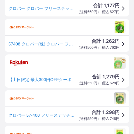
1,177
合計
円
クロバー クロバー フリーステッチングスタンド12・18cm 57408
（
送料550円
） 税込
627
円
1,262
合計
円
57408 クロバー(株) クロバー フリーステッチングスタンド12・18cm 57408-TN WO店
（
送料500円
） 税込
762
円
1,279
合計
円
【土日限定 最大300円OFFクーポン】クロバー フリーステッチングスタンド 12・18cm ■ Clover フリーステッチング 刺しゅう 刺繍 台 枠 刺しゅう 枠 ソーイング 道具 ハンドメイド 手芸 手作り ■
（
送料650円
） 税込
629
円
1,298
合計
円
クロバー 57-408 フリーステッチングスタンド(12・18cm)[57408クロバ] 返品種別B
（
送料550円
） 税込
748
円