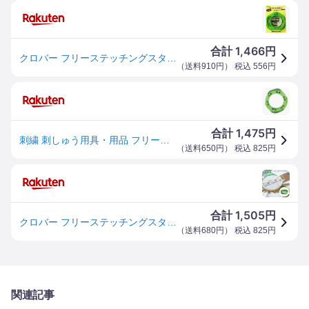
1,466
合計
円
クロバー フリーステッチングスタンド12・18cm 57-408
（
送料910円
） 税込
556
円
1,475
合計
円
刺繍 刺しゅう用具・用品 フリーステッチング スタンド 12・18cm
（
送料650円
） 税込
825
円
1,505
合計
円
クロバー フリーステッチングスタンド18cm 57-408 Clover フリーステッチング 刺しゅう 刺繍 枠 刺しゅう 枠 ソーイング 道具 ハンドメイド 手芸 手作り
（
送料680円
） 税込
825
円
関連記事