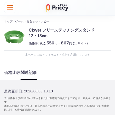
トップ
/
ゲーム・おもちゃ・ホビー
Clover フリーステッチングスタンド
12・18cm
556
867
価格帯:
税込
円 ~
円
(18サイト)
本ページにはアフィリエイト広告を利用しています
価格比較
関連記事
最終更新日:
2026/08/09 13:18
※ 価格および在庫状況は表示された日付/時刻の時点のものであり、変更される場合がありま
す。
本商品の購入においては、購入の時点で該当するサイトに表示されている価格および在庫状
況に関する情報が適用されます。