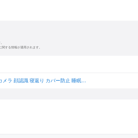
す。
に関する情報が適用されます。
Cubo Ai PLUS スマートベビーモニター 赤ちゃん 見守りカメラ 顔認識 寝返り カバー防止 睡眠分析 危険エリア アラート 音検知 自動フォトキャプチャ 1080p HD ナイトビジョン 双方向音声通信 ホワイトノイズ スマホ連動 新生児 出産祝い