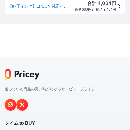
4,064
合計
円
【純正インク】EPSON 純正インク TAK(タケトンボ)インクボトル 増量イエロー TAK-Y-L【メール便不可】
（
送料660円
） 税込
3,404
円
狙っている商品の買い時がわかるサービス プライシー
タイム to BUY