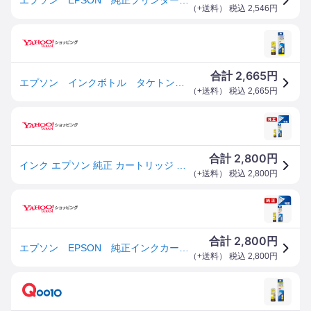
（
+送料
） 税込
2,546
円
2,665
合計
円
エプソン インクボトル タケトンボ イエロー 大容量 ＴＡＫ−Ｙ−Ｌ １個
（
+送料
） 税込
2,665
円
2,800
合計
円
インク エプソン 純正 カートリッジ インクカートリッジ TAK-Y-L インクボトル カラリオ イエロー
（
+送料
） 税込
2,800
円
2,800
合計
円
エプソン EPSON 純正インクカートリッジ イエロー増量(目印:タケトンボ) TAK-Y-L
（
+送料
） 税込
2,800
円