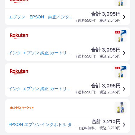
3,095
合計
円
エプソン EPSON 純正インクカートリッジ イエロー増量（目印：タケトンボ） TAK-Y-L
（
送料550円
） 税込
2,545
円
3,095
合計
円
インク エプソン 純正 カートリッジ インクカートリッジ TAK-Y-L インクボトル カラリオ イエロー
（
送料550円
） 税込
2,545
円
3,095
合計
円
インク エプソン 純正 カートリッジ インクカートリッジ TAK-Y-L インクボトル カラリオ イエロー
（
送料550円
） 税込
2,545
円
3,210
合計
円
EPSON エプソンインクボトル タケトンボ イエロー増量 TAKYL(2482550)代引不可 送料無料
（
送料無料
） 税込
3,210
円