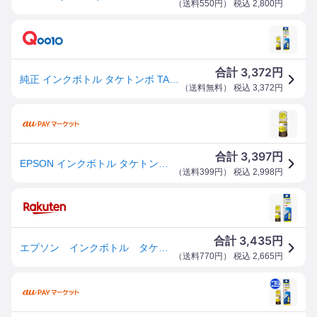
（
送料550円
） 税込
2,800
円
3,372
合計
円
純正 インクボトル タケトンボ TAK-Y-L イエロー 増量
（
送料無料
） 税込
3,372
円
3,397
合計
円
EPSON インクボトル タケトンボ イエロー L 45ml 純正品 TAK-Y-L エプソン インク 純正インク 大容量
（
送料399円
） 税込
2,998
円
3,435
合計
円
エプソン インクボトル タケトンボ イエロー 大容量 TAK−Y−L 1個
（
送料770円
） 税込
2,665
円