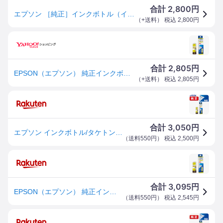
2,800
合計
円
エプソン ［純正］インクボトル（イエロー/Lサイズ） TAKYL
（
+送料
） 税込
2,800
円
2,805
合計
円
EPSON（エプソン） 純正インクボトル TAK-Y-L
（
+送料
） 税込
2,805
円
3,050
合計
円
エプソン インクボトル/タケトンボ(イエロー増量) TAK-Y-L
（
送料550円
） 税込
2,500
円
3,095
合計
円
EPSON（エプソン） 純正インクボトル TAK-Y-L イエロー
（
送料550円
） 税込
2,545
円