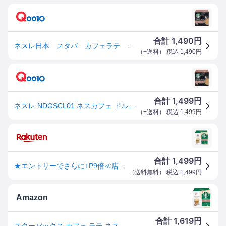
1,490
合計
円
ネスレ日本 スタバ カフェラテ １２Ｐ NDGSCL01
（
+送料
） 税込
1,490
円
1,499
合計
円
ネスレ NDGSCL01 ネスカフェ ドルチェグスト専用カプセル スターバックス カフェラテ NDGSCL01
（
+送料
） 税込
1,499
円
1,499
合計
円
★エントリーでさらに+P9倍≪店内全品≫ スターバックス スタバ カフェラテ 12P NDGSCL01 正規品 NDGSCL01 4902201433952
（
送料無料
） 税込
1,499
円
Amazon
1,619
合計
円
スターバックス カフェ ラテ ネスカフェ ドルチェ グスト 専用カプセル 12P,箱,ポッド