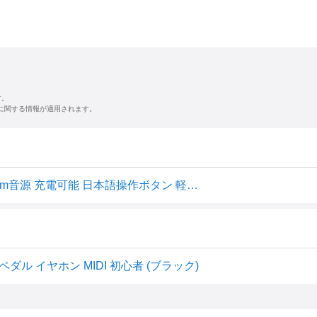
す。
に関する情報が適用されます。
【5カラー】電子ピアノ 88鍵盤 スタンド 椅子セット dream音源 充電可能 日本語操作ボタン 軽量 キーボード コードレス スリム 軽い MIDI対応 新学期 新生活【演奏動画あり】
ペダル イヤホン MIDI 初心者 (ブラック)