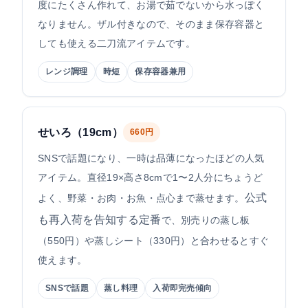
度にたくさん作れて、お湯で茹でないから水っぽく
なりません。ザル付きなので、そのまま保存容器と
しても使える二刀流アイテムです。
レンジ調理
時短
保存容器兼用
せいろ（19cm）
660円
SNSで話題になり、一時は品薄になったほどの人気
アイテム。直径19×高さ8cmで1〜2人分にちょうど
公式
よく、野菜・お肉・お魚・点心まで蒸せます。
も再入荷を告知する定番
で、別売りの蒸し板
（550円）や蒸しシート（330円）と合わせるとすぐ
使えます。
SNSで話題
蒸し料理
入荷即完売傾向