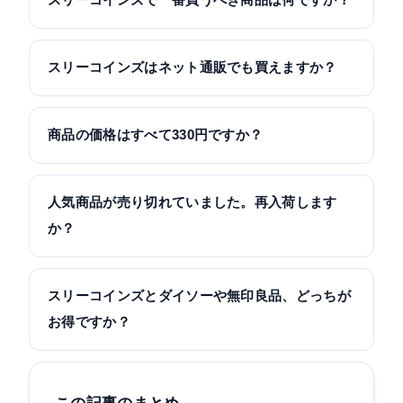
スリーコインズで一番買うべき商品は何ですか？
用途によりますが、自炊する方なら電動フードプロ
セッサーや温野菜メーカー、片付けしたい方ならマ
スリーコインズはネット通販でも買えますか？
グネット収納が満足度の高い定番です。「他店なら
はい、公式オンラインストア「PAL CLOSET」で購
倍以上する機能が安く手に入る」アイテムを選ぶと
入できます。Amazonや楽天にも出品はありますが、
商品の価格はすべて330円ですか？
失敗しにくいですよ。
多くは第三者出品で定価より高いことがあるため、
いいえ。「スリーコインズ」という名前は300円（税
正規価格で買いたいなら公式通販がおすすめです。
込330円）が中心という意味で、家電や大きめの収納
人気商品が売り切れていました。再入荷します
などは660円〜1,000円超のアイテムも多くありま
か？
す。価格は商品ごとに異なります。
せいろなどの人気商品は再入荷することがあり、公
式SNSで入荷を告知するケースもあります。ただし
スリーコインズとダイソーや無印良品、どっちが
入荷後すぐ完売することも多いので、公式アプリや
お得ですか？
SNSの通知をチェックしておくのが確実です。
ジャンル次第です。スリコはデザイン性と機能のバ
ランス、ダイソーは最安、無印はシンプルさと品質