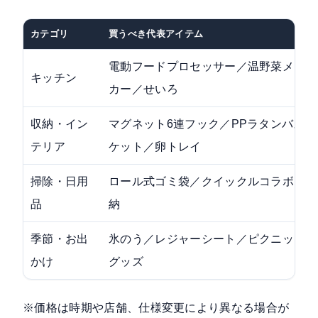
カテゴリ
買うべき代表アイテム
電動フードプロセッサー／温野菜メー
キッチン
カー／せいろ
収納・イン
マグネット6連フック／PPラタンバス
テリア
ケット／卵トレイ
掃除・日用
ロール式ゴミ袋／クイックルコラボ収
品
納
季節・お出
氷のう／レジャーシート／ピクニック
かけ
グッズ
※価格は時期や店舗、仕様変更により異なる場合が