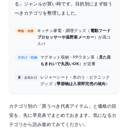
る」ジャンルが買い時です。目的別にまず狙う
よくある質問（FAQ）
べきカテゴリを整理しました。
キッチン家電・調理グッズ（
電動フード
時短・自炊
プロセッサーや温野菜メーカー
）が高コ
スパ
マグネット収納・PPラタン系（
見た目
片付け・収納
もきれいで丸洗いOK
）が定番
レジャーシート・氷のう・ピクニック
夏・お出かけ
グッズ（
季節物は入荷即完売の傾向
）
カテゴリ別の「買うべき代表アイテム」と価格の目
安を、先に早見表でまとめておきます。気になるカ
テゴリから読み進めてみてください。