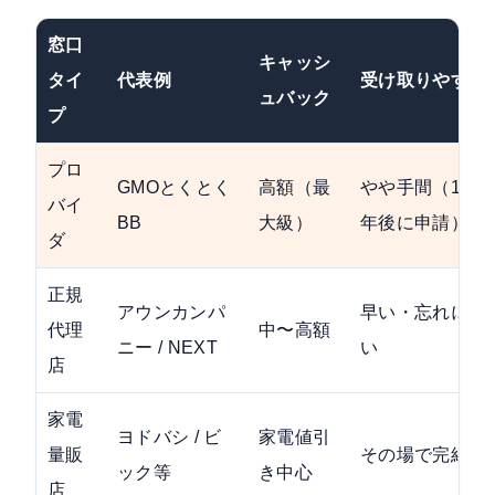
窓口
キャッシ
タイ
代表例
受け取りやすさ
ュバック
プ
プロ
GMOとくとく
高額（最
やや手間（1〜2
バイ
BB
大級）
年後に申請）
ダ
正規
アウンカンパ
早い・忘れにく
代理
中〜高額
ニー / NEXT
い
店
家電
ヨドバシ / ビ
家電値引
量販
その場で完結
ック等
き中心
店