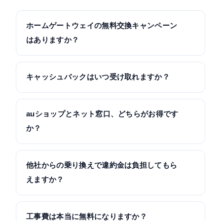
ホームゲートウェイの無料交換キャンペーン
はありますか？
2026年6月時点では、無料で交換できる常設キャン
ペーンはありません。最新機種への交換は希望交換
キャッシュバックはいつ受け取れますか？
（有料）で、手数料は3,300円（税込）です。マンシ
ョンの一部タイプでは、かけつけ設定作業費用6,160
窓口によって大きく異なります。代理店窓口は開通
円での対応になる場合があります。
後の早いタイミングで受け取れることが多い一方、
auショップとネット窓口、どちらがお得です
プロバイダ窓口は開通の12ヶ月後・24ヶ月後の2回
か？
に分かれ、案内メールから期限内に申請する必要が
あります。受け取り忘れを防ぐため、申し込み時に
お得さ重視ならネット窓口が有利なことが多いで
リマインダーを設定しておくのがおすすめです。
す。auショップや家電量販店は公式特典や家電値引
他社からの乗り換えで違約金は負担してもら
きが中心で、現金キャッシュバックは少なめです。
えますか？
対面の安心感や即日完結を重視する場合は店頭、還
元額を重視する場合はネット、と使い分けるとよい
auひかり乗りかえスタートサポートにより、他社の
でしょう。
解約違約金や工事費残債を最大30,000円まで還元し
工事費は本当に無料になりますか？