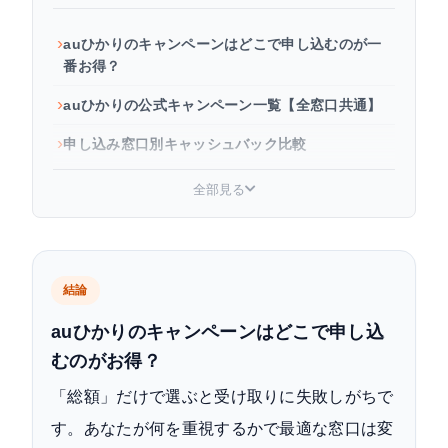
auひかりのキャンペーンはどこで申し込むのが一
番お得？
auひかりの公式キャンペーン一覧【全窓口共通】
申し込み窓口別キャッシュバック比較
auスマートバリュー／自宅セット割でスマホ代も
全部見る
割引
ホームゲートウェイの無料交換キャンペーンはあ
る？
結論
キャンペーンで損しないための注意点
auひかりのキャンペーンはどこで申し込
自分に合う窓口の選び方【判断フロー】
むのがお得？
よくある質問（FAQ）
「総額」だけで選ぶと受け取りに失敗しがちで
まとめ
す。あなたが何を重視するかで最適な窓口は変