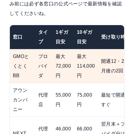
み前には必ず各窓口の公式ページで最新情報を確認
してくださいね。
タイ
1ギガ
10ギガ
窓口
受け取り時期
プ
目安
目安
GMOと
プロ
最大
最大
開通12・24ヶ
くとく
バイ
72,000
114,000
月後の2回
BB
ダ
円
円
アウン
代理
55,000
75,000
最短で開通後
カンパ
店
円
円
すぐ
ニー
翌月末＋プロ
代理
46,000
66,000
NEXT
バイダ分は後