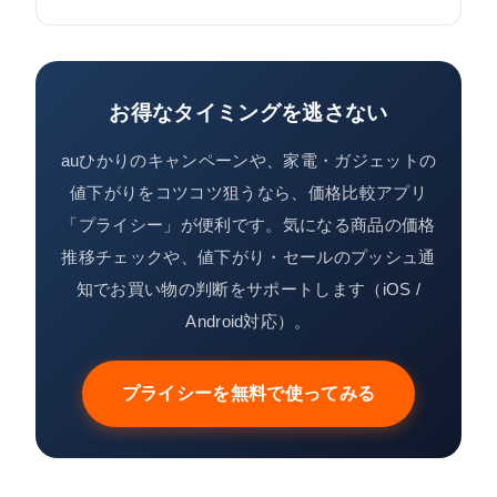
てもらえます。窓口や条件によって上乗せ特典もあ
ります。申込月を含め12ヶ月以内の申請が必要で、
初期費用相当額割引により「実質無料」になりま
他社の解約はauひかり開通後に行うのが原則です。
す。ただし工事費が0円になるのではなく、ホームは
ケーブルテレビや電力会社系など対象外の回線もあ
35ヶ月・マンションは23ヶ月かけて月額から同額が
お得なタイミングを逃さない
るため、事前に確認しましょう。
割り引かれる仕組みです。割引期間中に解約する
と、残りの工事費の清算が必要になる点に注意して
auひかりのキャンペーンや、家電・ガジェットの
ください。
値下がりをコツコツ狙うなら、価格比較アプリ
「プライシー」が便利です。気になる商品の価格
推移チェックや、値下がり・セールのプッシュ通
知でお買い物の判断をサポートします（iOS /
Android対応）。
プライシーを無料で使ってみる