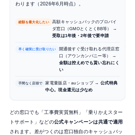
わります（2026年6月時点）。
高額キャッシュバックのプロバイ
総額を最大化したい
ダ窓口（GMOとくとくBB等） →
受取は1年後・2年後で要申請
開通後すぐ受け取れる代理店窓
早く確実に受け取りたい
口（アウンカンパニー等） →
金額は控えめでも貰い忘れにく
い
家電量販店・auショップ →
公式特典
手間なく店頭で
中心。現金還元は少なめ
どの窓口でも「工事費実質無料」「乗りかえスター
トサポート」などの
公式キャンペーンは共通で適用
されます。差がつくのは窓口独自のキャッシュバッ