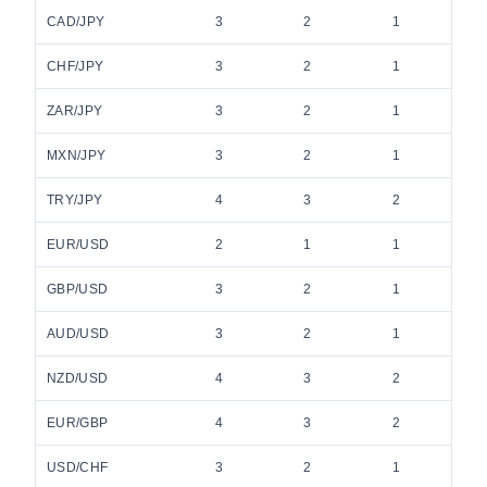
CAD/JPY
3
2
1
CHF/JPY
3
2
1
ZAR/JPY
3
2
1
MXN/JPY
3
2
1
TRY/JPY
4
3
2
EUR/USD
2
1
1
GBP/USD
3
2
1
AUD/USD
3
2
1
NZD/USD
4
3
2
EUR/GBP
4
3
2
USD/CHF
3
2
1