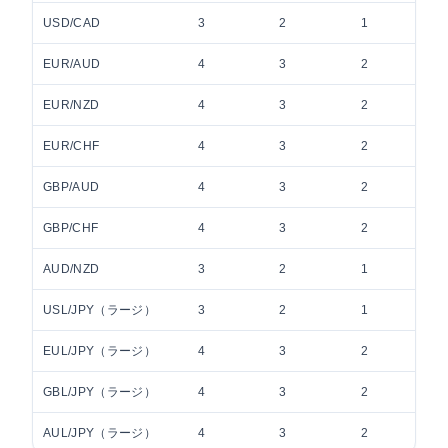
USD/CAD
3
2
1
EUR/AUD
4
3
2
EUR/NZD
4
3
2
EUR/CHF
4
3
2
GBP/AUD
4
3
2
GBP/CHF
4
3
2
AUD/NZD
3
2
1
USL/JPY（ラージ）
3
2
1
EUL/JPY（ラージ）
4
3
2
GBL/JPY（ラージ）
4
3
2
AUL/JPY（ラージ）
4
3
2