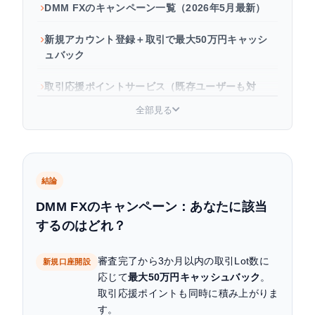
DMM FXのキャンペーン一覧（2026年5月最新）
新規アカウント登録＋取引で最大50万円キャッシ
ュバック
取引応援ポイントサービス（既存ユーザーも対
象）
全部見る
キャッシュバックとポイントを同時に活用する方
法
よくある質問
結論
DMM FXのキャンペーン：あなたに該当
するのはどれ？
審査完了から3か月以内の取引Lot数に
新規口座開設
応じて
最大50万円キャッシュバック
。
取引応援ポイントも同時に積み上がりま
す。