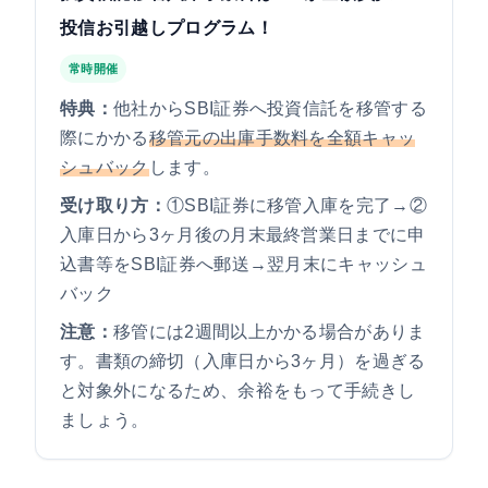
投信お引越しプログラム！
常時開催
特典：
他社からSBI証券へ投資信託を移管する
際にかかる
移管元の出庫手数料を全額キャッ
シュバック
します。
受け取り方：
①SBI証券に移管入庫を完了→②
入庫日から3ヶ月後の月末最終営業日までに申
込書等をSBI証券へ郵送→翌月末にキャッシュ
バック
注意：
移管には2週間以上かかる場合がありま
す。書類の締切（入庫日から3ヶ月）を過ぎる
と対象外になるため、余裕をもって手続きし
ましょう。