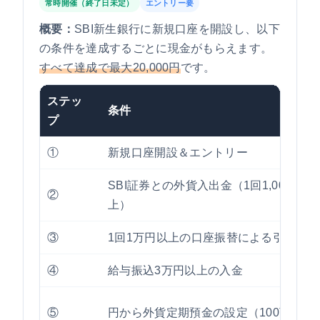
常時開催（終了日未定）
エントリー要
概要：
SBI新生銀行に新規口座を開設し、以下
の条件を達成するごとに現金がもらえます。
すべて達成で最大20,000円
です。
ステッ
条件
プ
①
新規口座開設＆エントリー
SBI証券との外貨入出金（1回1,000ドル
②
上）
③
1回1万円以上の口座振替による引き落と
④
給与振込3万円以上の入金
⑤
円から外貨定期預金の設定（100万円以