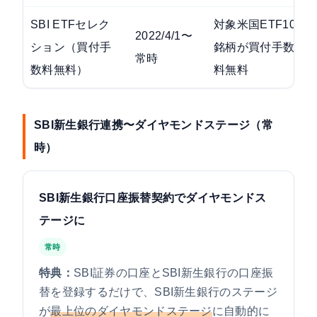
SBI ETFセレク
対象米国ETF10
2022/4/1〜
ション（買付手
銘柄が買付手数
常時
数料無料）
料無料
SBI新生銀行連携〜ダイヤモンドステージ（常
時）
SBI新生銀行口座振替契約でダイヤモンドス
テージに
常時
特典：
SBI証券の口座とSBI新生銀行の口座振
替を登録するだけで、SBI新生銀行のステージ
が
最上位のダイヤモンドステージ
に自動的に