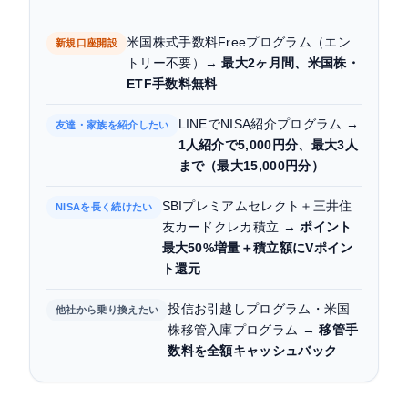
米国株式手数料Freeプログラム（エン
新規口座開設
トリー不要）→
最大2ヶ月間、米国株・
ETF手数料無料
LINEでNISA紹介プログラム →
友達・家族を紹介したい
1人紹介で5,000円分、最大3人
まで（最大15,000円分）
SBIプレミアムセレクト＋三井住
NISAを長く続けたい
友カードクレカ積立 →
ポイント
最大50%増量＋積立額にVポイン
ト還元
投信お引越しプログラム・米国
他社から乗り換えたい
株移管入庫プログラム →
移管手
数料を全額キャッシュバック