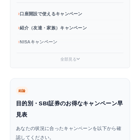
口座開設で使えるキャンペーン
紹介（友達・家族）キャンペーン
NISAキャンペーン
移管キャンペーン（他社からSBI証券へ）
全部見る
その他のお得なプログラム・キャンペーン
SBI証券キャンペーンを最大限活用する方法【組み
合わせ】
結論
目的別・SBI証券のお得なキャンペーン早
キャンペーン利用時の注意点
見表
よくある質問
あなたの状況に合ったキャンペーンを以下から確
認してください。