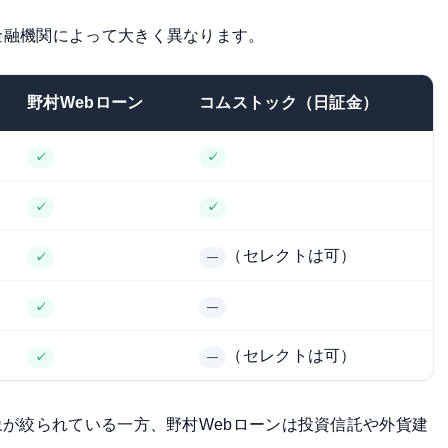
金融機関によって大きく異なります。
野村Webローン
コムストック（日証金）
✓
✓
✓
✓
（セレクトは可）
✓
—
✓
—
（セレクトは可）
✓
—
象が絞られている一方、野村Webローンは投資信託や外貨建