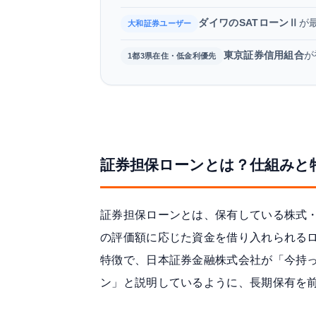
ダイワのSATローンⅡ
が
大和証券ユーザー
東京証券信用組合
が
1都3県在住・低金利優先
証券担保ローンとは？仕組みと
証券担保ローンとは、保有している株式
の評価額に応じた資金を借り入れられる
特徴で、
日本証券金融株式会社
が「今持
ン」と説明しているように、長期保有を