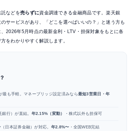
信託などを
売らずに
資金調達できる金融商品です。楽天銀
数のサービスがあり、「どこを選べばいいの？」と迷う方も
2026年5月時点の最新金利・LTV・担保対象をもとに各
び方をわかりやすく解説します。
？
が最も手軽。マネーブリッジ設定済みなら
最短3営業日・年
託銀行）が直結。
年2.15%（変動）
・株式以外も担保可
ン
（日本証券金融）が対応。
年2.8%〜
・全国WEB完結