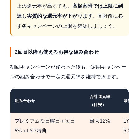
上の還元率が高くても、
高額寄附では上限に到
達し実質的な還元率が下がります
。寄附前に必
ず各キャンペーンの上限を確認しましょう。
2回目以降も使えるお得な組み合わせ
初回キャンペーンが終わった後も、定期キャンペー
ンの組み合わせで一定の還元率を維持できます。
合計還元率
組み合わせ
条件
（目安）
プレミアムな日曜日＋毎日
最大12%
LYP
5%＋LYP特典
5,00