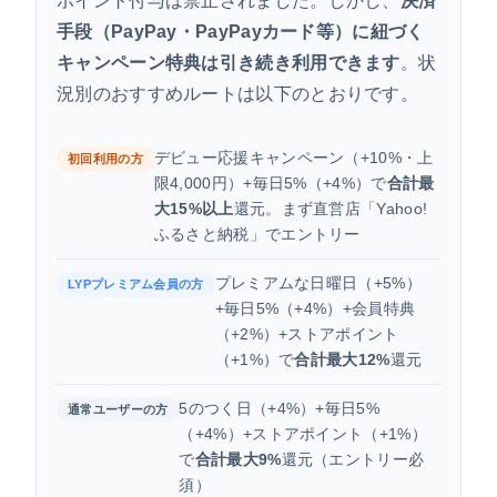
ポイント付与は禁止されました。しかし、
決済
Yahoo!ふるさと納税の寄附手順（お得な日に合わ
せた進め方）
手段（PayPay・PayPayカード等）に紐づく
キャンペーン特典は引き続き利用できます
。状
Yahoo!ふるさと納税キャンペーンのよくある質問
況別のおすすめルートは以下のとおりです。
まとめ：Yahoo!ふるさと納税のキャンペーン活用
ポイント
デビュー応援キャンペーン（+10%・上
初回利用の方
限4,000円）+毎日5%（+4%）で
合計最
大15%以上
還元。まず直営店「Yahoo!
ふるさと納税」でエントリー
プレミアムな日曜日（+5%）
LYPプレミアム会員の方
+毎日5%（+4%）+会員特典
（+2%）+ストアポイント
（+1%）で
合計最大12%
還元
5のつく日（+4%）+毎日5%
通常ユーザーの方
（+4%）+ストアポイント（+1%）
で
合計最大9%
還元（エントリー必
須）