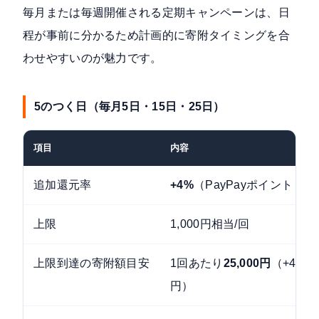
毎月または毎週開催される定期キャンペーンは、日
程が事前に分かるため計画的に寄附タイミングを合
わせやすいのが魅力です。
5のつく日（毎月5日・15日・25日）
項目
内容
追加還元率
+4%
（PayPayポイント・
上限
1,000円相当/回
上限到達の寄附額目安
1回あたり
25,000円
（+4%×2
円）