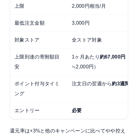
上限
2,000円相当/月
最低注文金額
3,000円
対象ストア
全ストア対象
上限到達の寄附額目
1ヶ月あたり
約67,000円
（+3
安
≒2,000円）
ポイント付与タイミ
注文日の翌週から
約3週間後
ング
エントリー
必要
還元率は+3%と他のキャンペーンに比べてやや控え