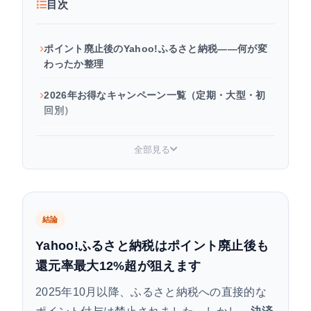
目次
ポイント廃止後のYahoo!ふるさと納税——何が変
わったか整理
2026年お得なキャンペーン一覧（定期・大型・初
回別）
5のつく日・プレミアムな日曜日など——定期キャ
全部見る
ンペーンの条件まとめ
大型キャンペーン詳細（年間カレンダー）
初回限定の特典：デビューキャンペーン＋ジャン
結論
ボ
Yahoo!ふるさと納税はポイント廃止後も
還元率最大12%超が狙えます
キャンペーンを重ねて最大還元——おすすめ組み
合わせ例
2025年10月以降、ふるさと納税への直接的な