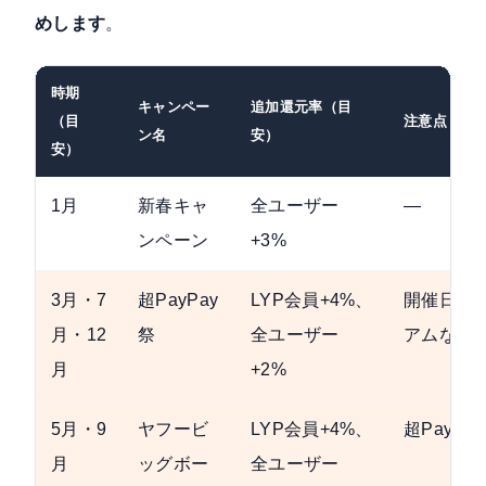
めします
。
時期
キャンペー
追加還元率（目
（目
注意点
ン名
安）
安）
1月
新春キャ
全ユーザー
—
ンペーン
+3%
3月・7
超PayPay
LYP会員+4%、
開催日に
月・12
祭
全ユーザー
アムな日
月
+2%
5月・9
ヤフービ
LYP会員+4%、
超PayP
月
ッグボー
全ユーザー