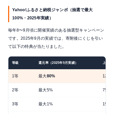
Yahoo!ふるさと納税ジャンボ（抽選で最大
100%・2025年実績）
毎年8〜9月頃に開催実績のある抽選型キャンペーン
です。
2025年9月の実績
では、寄附後にくじを引い
て以下の特典が当たりました。
等級
還元率（2025年9月実績）
上限
1等
最大
80%
12,0
2等
最大5%
750
3等
最大1%
150