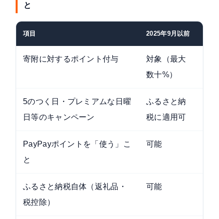
と
項目
2025年9月以前
20
寄附に対するポイント付与
対象（最大
禁
数十%）
通
5のつく日・プレミアムな日曜
ふるさと納
支
日等のキャンペーン
税に適用可
形
PayPayポイントを「使う」こ
可能
引
と
は
ふるさと納税自体（返礼品・
可能
変
税控除）