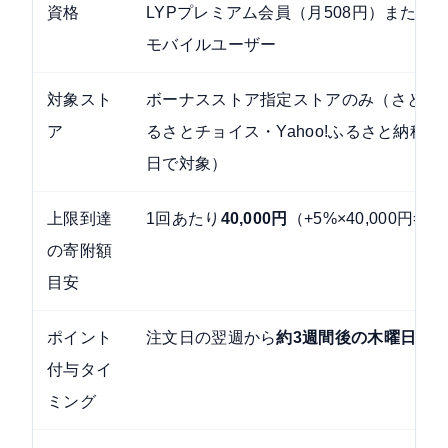
資格
LYPプレミアム会員（月508円）または
モバイルユーザー
対象スト
ボーナスストア指定ストアのみ（さとふ
ア
るさとチョイス・Yahoo!ふるさと納税
日で対象）
上限到達
1回あたり
40,000円
（+5%×40,000円=2,
の寄附額
目安
ポイント
注文日の翌週から
約3週間後の木曜日
付与タイ
ミング