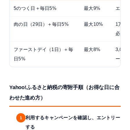
5のつく日＋毎日5%
最大9%
エント
肉の日（29日）＋毎日5%
最大10%
1万円
必須
ファーストデイ（1日）＋毎
最大8%
3,0
日5%
ー必須
Yahoo!ふるさと納税の寄附手順（お得な日に合
わせた進め方）
利用するキャンペーンを確認し、エントリー
1
する