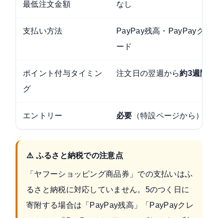
最低注文金額
なし
支払い方法
PayPay残高・PayPayクレ
ード
ポイント付与タイミン
注文日の翌週から
約3週間後
グ
エントリー
必要
（特設ページから）
⚠️ ふるさと納税での注意点
「ヤフーショッピング商品券」での支払いはふ
るさと納税に対応していません。5のつく日に
寄附する場合は「PayPay残高」「PayPayクレ