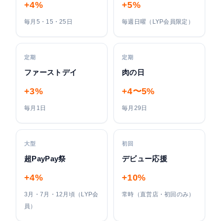
+4%
+5%
毎月5・15・25日
毎週日曜（LYP会員限定）
定期
定期
ファーストデイ
肉の日
+3%
+4〜5%
毎月1日
毎月29日
大型
初回
超PayPay祭
デビュー応援
+4%
+10%
3月・7月・12月頃（LYP会
常時（直営店・初回のみ）
員）