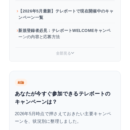
【2026年5月最新】テレボートで現在開催中のキャ
ンペーン一覧
新規登録者必見：テレボートWELCOMEキャンペ
ーンの内容と応募方法
テレボート会員限定の月替わりキャンペーン
全部見る
各ボートレース場の独自キャッシュバックキャン
ペーン
友達紹介・銀行連動キャンペーンの最新状況
結論
あなたが今すぐ参加できるテレボートの
キャンペーンに参加する前に必要なテレボート登
キャンペーンは？
録の準備
2026年5月時点で押さえておきたい主要キャンペ
テレボートのキャンペーンに関するよくある質問
ーンを、状況別に整理しました。
まとめ｜テレボートのキャンペーンは「種類」と