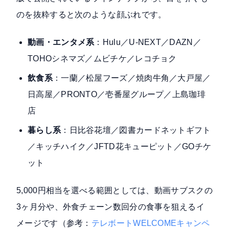
のを抜粋すると次のような顔ぶれです。
動画・エンタメ系
：Hulu／U-NEXT／DAZN／
TOHOシネマズ／ムビチケ／レコチョク
飲食系
：一蘭／松屋フーズ／焼肉牛角／大戸屋／
日高屋／PRONTO／壱番屋グループ／上島珈琲
店
暮らし系
：日比谷花壇／図書カードネットギフト
／キッチハイク／JFTD花キューピット／GOチケ
ット
5,000円相当を選べる範囲としては、動画サブスクの
3ヶ月分や、外食チェーン数回分の食事を狙えるイ
メージです（参考：
テレボートWELCOMEキャンペ