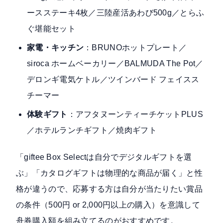
ースステーキ4枚／三陸産活あわび500g／とらふ
ぐ堪能セット
家電・キッチン
：BRUNOホットプレート／
siroca ホームベーカリー／BALMUDA The Pot／
デロンギ電気ケトル／ツインバード フェイスス
チーマー
体験ギフト
：アフタヌーンティーチケットPLUS
／ホテルランチギフト／焼肉ギフト
「giftee Box Selectは自分でデジタルギフトを選
ぶ」「カタログギフトは物理的な商品が届く」と性
格が違うので、応募する方は自分が当たりたい賞品
の条件（500円 or 2,000円以上の購入）を意識して
舟券購入額を組み立てるのがおすすめです。