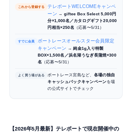
「鮮度」で押さえる
テレボートWELCOMEキャンペ
これから登録する
ーン
→
giftee Box Select 5,000円
分×1,000名／カタログギフト20,000
円相当×250名
（応募〜5/31）
ボートレースオールスター会員限定
すでに会員
キャンペーン
→
純金1g入り特製
BOX×1,500名／浜名湖うなぎ長蒲焼×300
名
（応募〜5/31）
ボートレース宮島など、
各場の独自
よく買う場がある
キャッシュバックキャンペーン
を場
の公式サイトでチェック
【2026年5月最新】テレボートで現在開催中の