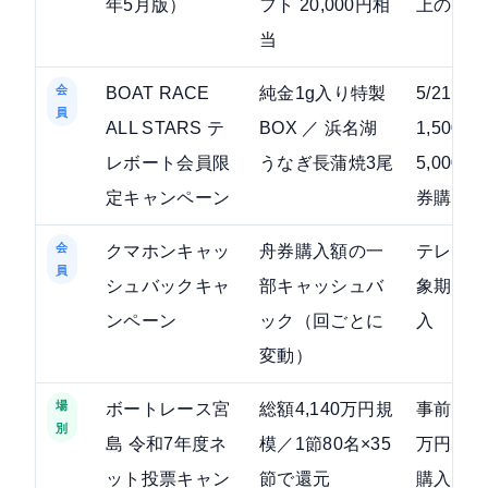
年5月版）
フト 20,000円相
上の舟券
当
会
BOAT RACE
純金1g入り特製
5/21〜5
員
ALL STARS テ
BOX ／ 浜名湖
1,500
レボート会員限
うなぎ長蒲焼3尾
5,000
定キャンペーン
券購入
会
クマホンキャッ
舟券購入額の一
テレボー
員
シュバックキャ
部キャッシュバ
象期間に
ンペーン
ック（回ごとに
入
変動）
場
ボートレース宮
総額4,140万円規
事前登録
別
島 令和7年度ネ
模／1節80名×35
万円以上
ット投票キャン
節で還元
購入