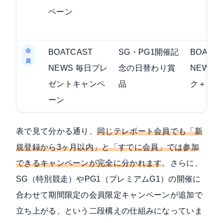
ペーン
会
BOATCAST
SG・PG1開催記
BOATC
員
NEWS 毎日プレ
念の日替わり賞
NEWS
ゼントキャンペ
品
ク＋Xか
ーン
表で見て分かる通り、
同じテレボート会員でも「新
規登録から3ヶ月以内」と「すでに会員」では参加
できるキャンペーンが完全に分かれます
。さらに、
SG（特別競走）やPG1（プレミアムG1）の開催に
合わせて期間限定の会員限定キャンペーンが追加で
立ち上がる、という二段構えの仕組みになっていま