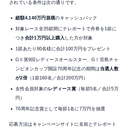
されている条件は次の通りです。
総額4,140万円規模
のキャッシュバック
対象レース全35節間にテレボートで舟券を1節に
つき
合計1万円以上購入
した方が対象
1節あたり80名様に合計100万円をプレゼント
GⅡ第9回レディースオールスター、GⅠ宮島チャ
ンピオンカップ開設70周年記念の期間は
当選人数
が2倍
（1節160名／合計200万円）
女性会員対象の
レディース賞
（毎節5名／合計5万
円）
70周年記念賞として毎節1名に7万円を抽選
応募方法はキャンペーンサイトに名前とテレボート