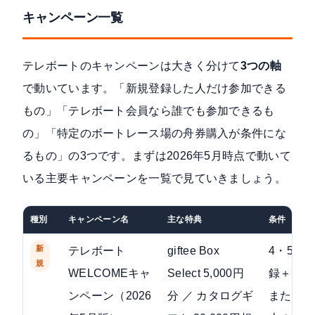
キャンペーン一覧
テレボートのキャンペーンは大きく分けて
3つの軸
で動いています。「新規登録した人だけ参加できる
もの」「テレボート会員なら誰でも参加できるも
の」「特定のボートレース場の舟券購入が条件にな
るもの」の3つです。まずは2026年5月時点で動いて
いる主要キャンペーンを一覧で見ていきましょう。
種別
キャンペーン名
主な特典
条件
新
テレボート
giftee Box
4・5月
規
WELCOMEキャ
Select 5,000円
録＋50
ンペーン（2026
分 ／ カタログギ
または2,