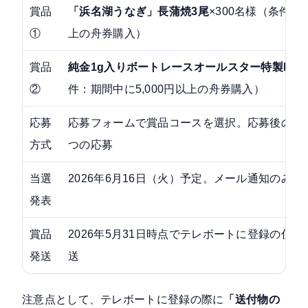
賞品
「浜名湖うなぎ」長蒲焼3尾
×300名様（条件：期
①
上の舟券購入）
賞品
純金1g入りボートレースオールスター特製BOX
②
件：期間中に5,000円以上の舟券購入）
応募
応募フォームで賞品コースを選択。応募後の変
方式
つの応募
当選
2026年6月16日（火）予定。メール通知のみ
発表
賞品
2026年5月31日時点でテレボートに登録の住
発送
送
注意点として、テレボートに登録の際に
「送付物の