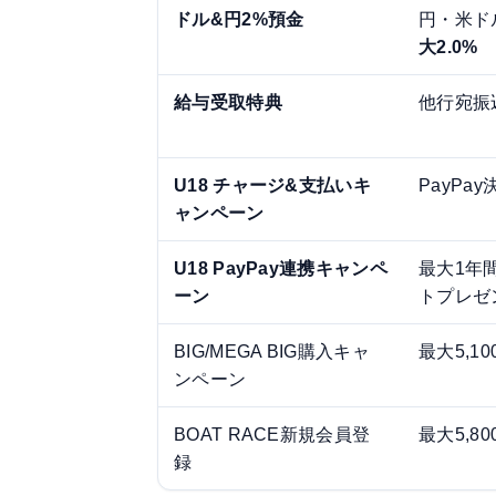
ドル&円2%預金
円・米ド
大2.0%
給与受取特典
他行宛振
U18 チャージ&支払いキ
PayPa
ャンペーン
U18 PayPay連携キャンペ
最大1年間
ーン
トプレゼ
BIG/MEGA BIG購入キャ
最大5,1
ンペーン
BOAT RACE新規会員登
最大5,8
録