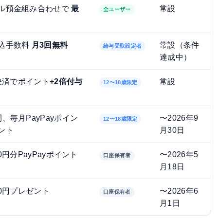
ル預金組み合わせで
最
常設
全ユーザー
込手数料
月3回無料
常設（条件
給与受取設定者
達成中）
y決済でポイント
+2倍付与
常設
12〜18歳限定
、毎月PayPayポイン
〜2026年9
12〜18歳限定
ント
月30日
00円分PayPayポイント
〜2026年5
口座保有者
月18日
00円プレゼント
〜2026年6
口座保有者
月1日