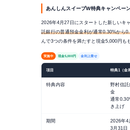
あんしんスイープW特典キャンペーン｜
2026年4月27日にスタートした新しい
託銀行の普通預金金利が通常0.30%から0
んで3つの条件を満たすと現金5,000円も
実施中
現金5,000円
金利上乗せ
項目
特典1（金
特典内容
野村信託
金
通常0.3
き上げ
期間
2026年
3月31日