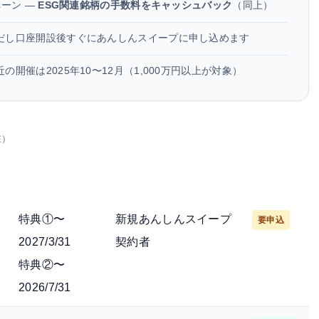
ペーン —
ESG関連銘柄の手数料をキャッシュバック
（同上）
だし口座開設後すぐにあんしんスイープに申し込めます
の開催は2025年10〜12月（1,000万円以上が対象）
在）
期間
主な対象
申込
特典①〜
新規あんしんスイープ
要申込
2027/3/31
契約者
特典②〜
2026/7/31